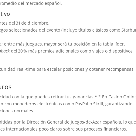
promedio del mercado español.​
stivo
antes del 31 de diciembre.
egos seleccionados del evento (incluye títulos clásicos como Starbu
 entre más juegues, mayor será tu posición en la tabla líder.
hback
del 20 % más premios adicionales como viajes o dispositivos
rtunidad real‑time para escalar posiciones y obtener recompensas
uros
locidad con la que puedes retirar tus ganancias.* * En Casino Online
en con monederos electrónicos como PayPal o Skrill, garantizando
iones normales.​
mitidas por la Dirección General de Juegos​‑​de‑Azar española, lo qu
es internacionales poco claros sobre sus procesos financieros.