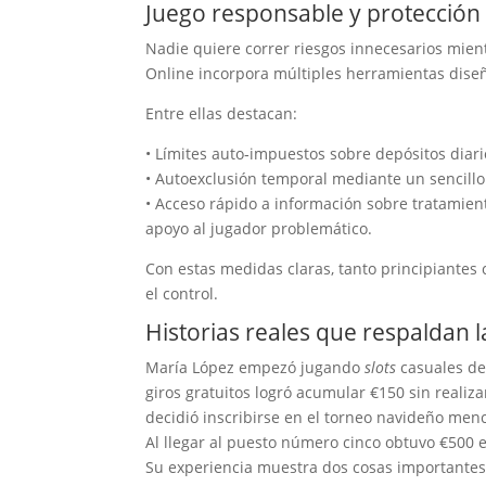
Juego responsable y protección 
Nadie quiere correr riesgos innecesarios mient
Online incorpora múltiples herramientas dis
Entre ellas destacan:
• Límites auto‑impuestos sobre depósitos diar
• Autoexclusión temporal mediante un sencillo
• Acceso rápido a información sobre tratamien
apoyo al jugador problemático.​
Con estas medidas claras, tanto principiante
el control.
Historias reales que respaldan la
María López empezó jugando
slots
casuales des
giros gratuitos logró acumular €150 sin realiz
decidió inscribirse en el torneo navideño men
Al llegar al puesto número cinco obtuvo €500 
Su experiencia muestra dos cosas importantes