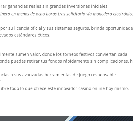
ar ganancias reales sin grandes inversiones iniciales.
 dinero en menos de ocho horas tras solicitarlo vía monedero electrónic
por su licencia oficial y sus sistemas seguros, brinda oportunidad
evados estándares éticos.
almente sumen valor, donde los torneos festivos conviertan cada
nde puedas retirar tus fondos rápidamente sin complicaciones, 
racias a sus avanzadas herramientas de juego responsable.
?
ubre todo lo que ofrece este innovador casino online hoy mismo.