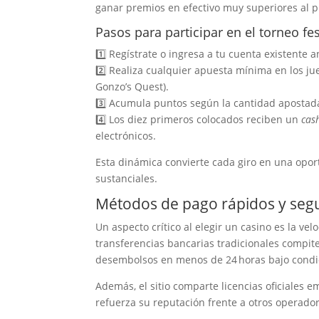
ganar premios en efectivo muy superiores al 
Pasos para participar en el torneo fe
1️⃣ Regístrate o ingresa a tu cuenta existente 
2️⃣ Realiza cualquier apuesta mínima en los ju
Gonzo’s Quest).
3️⃣ Acumula puntos según la cantidad apostada;
4️⃣ Los diez primeros colocados reciben un
cas
electrónicos.
Esta dinámica convierte cada giro en una opo
sustanciales.
Métodos de pago rápidos y seg
Un aspecto crítico al elegir un casino es la ve
transferencias bancarias tradicionales compit
desembolsos en menos de 24 horas bajo condic
Además, el sitio comparte licencias oficiales e
refuerza su reputación frente a otros operador