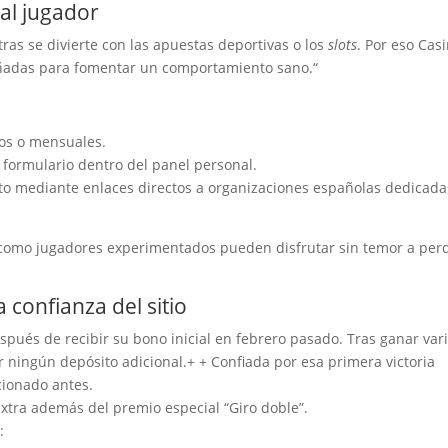
al jugador
ras se divierte con las apuestas deportivas o los
slots
. Por eso Cas
eñadas para fomentar un comportamiento sano.“
ios o mensuales.
 formulario dentro del panel personal.
to mediante enlaces directos a organizaciones españolas dedicada
s como jugadores experimentados pueden disfrutar sin temor a per
 confianza del sitio
pués de recibir su bono inicial en febrero pasado. Tras ganar var
ar ningún depósito adicional.+ + Confiada por esa primera victoria
cionado antes.
extra además del premio especial “Giro doble”.
: