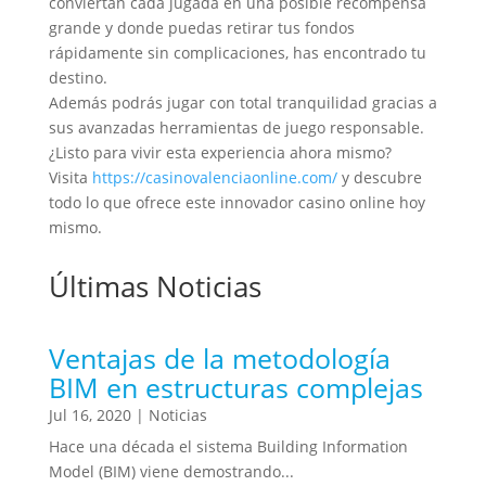
conviertan cada jugada en una posible recompensa
grande y donde puedas retirar tus fondos
rápidamente sin complicaciones, has encontrado tu
destino.
Además podrás jugar con total tranquilidad gracias a
sus avanzadas herramientas de juego responsable.
¿Listo para vivir esta experiencia ahora mismo?
Visita
https://casinovalenciaonline.com/
y descubre
todo lo que ofrece este innovador casino online hoy
mismo.
Últimas Noticias
Ventajas de la metodología
BIM en estructuras complejas
Jul 16, 2020
|
Noticias
Hace una década el sistema Building Information
Model (BIM) viene demostrando...