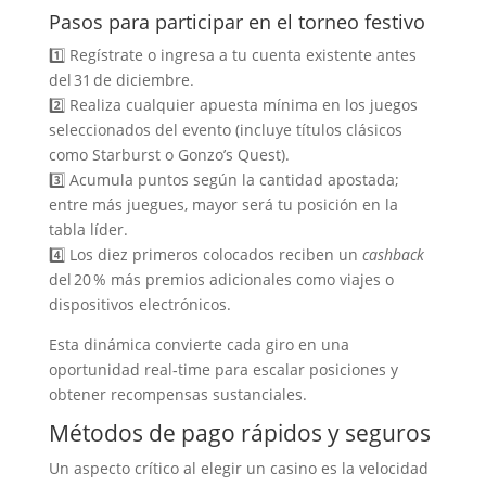
Pasos para participar en el torneo festivo
1️⃣ Regístrate o ingresa a tu cuenta existente antes
del 31 de diciembre.
2️⃣ Realiza cualquier apuesta mínima en los juegos
seleccionados del evento (incluye títulos clásicos
como Starburst o Gonzo’s Quest).
3️⃣ Acumula puntos según la cantidad apostada;
entre más juegues, mayor será tu posición en la
tabla líder.
4️⃣ Los diez primeros colocados reciben un
cashback
del 20 % más premios adicionales como viajes o
dispositivos electrónicos.
Esta dinámica convierte cada giro en una
oportunidad real‑time para escalar posiciones y
obtener recompensas sustanciales.
Métodos de pago rápidos y seguros
Un aspecto crítico al elegir un casino es la velocidad