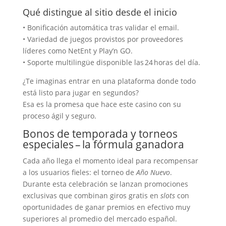
Qué distingue al sitio desde el inicio
• Bonificación automática tras validar el email.
• Variedad de juegos provistos por proveedores
líderes como NetEnt y Play’n GO.
• Soporte multilingüe disponible las 24 horas del día.
¿Te imaginas entrar en una plataforma donde todo
está listo para jugar en segundos?
Esa es la promesa que hace este casino con su
proceso ágil y seguro.
Bonos de temporada y torneos
especiales – la fórmula ganadora
Cada año llega el momento ideal para recompensar
a los usuarios fieles: el torneo de
Año Nuevo
.
Durante esta celebración se lanzan promociones
exclusivas que combinan giros gratis en
slots
con
oportunidades de ganar premios en efectivo muy
superiores al promedio del mercado español.​