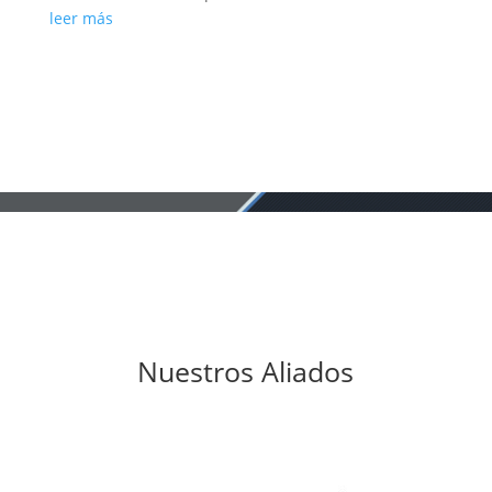
leer más
Nuestros Aliados