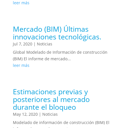
leer más
Mercado (BIM) Últimas
innovaciones tecnológicas.
Jul 7, 2020
|
Noticias
Global Modelado de Información de construcción
(BIM) El informe de mercado...
leer más
Estimaciones previas y
posteriores al mercado
durante el bloqueo
May 12, 2020
|
Noticias
Modelado de información de construcción (BIM) El