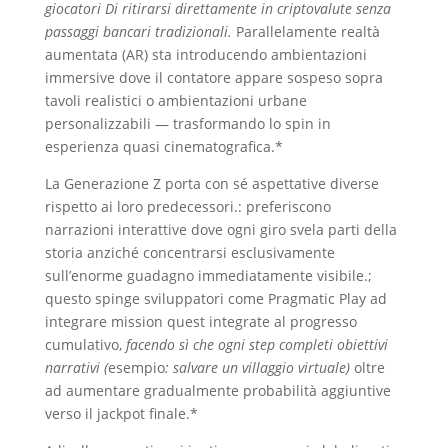
giocatori Di ritirarsi direttamente in criptovalute senza
passaggi bancari tradizionali.
Parallelamente realtà
aumentata (AR) sta introducendo ambientazioni
immersive dove il contatore appare sospeso sopra
tavoli real­istici o ambientazioni urbane
personalizzabili — trasformando lo spin in
esperienza quasi cinematografica.*
La Generazione Z porta con sé aspettative diverse
rispetto ai loro predecessori.: preferiscono
narrazioni interattive dove ogni giro svela parti della
storia anziché concentrarsi esclusivamente
sull’enorme guadagno immediatamente visibile.;
questo spinge sviluppatori come Pragmatic Play ad
integrare mission quest integrate al progresso
cumulativo,
facendo sì che ogni step completi obiettivi
narrativi (
esempio
: salvare un villaggio virtuale)
oltre
ad aumentare gradualmente probabilità aggiuntive
verso il jack­pot finale.*