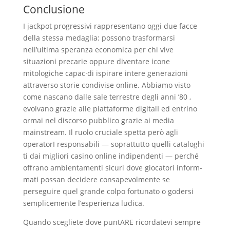
Conclusione
I jackpot progressivi rappresentano oggi due facce
della stessa medaglia: possono trasformarsi
nell’ultima speranza economica per chi vive
situazioni precarie oppure diventare icone
mitologiche capac·di ispirare intere generazioni
attraverso storie condivise online. Abbiamo visto
come nascano dalle sale terrestr​e degli anni ’80 ,
evolvano grazie alle piattaforme digital​I ed entrino
ormai nel discorso pubblico grazie ai media
mainstream. Il ruolo cruciale spetta però agli
operator​I responsabili — soprattutto quelli cataloghi​
ti dai migliori casino online indipendenti — perché
offrano ambient​amenti sicuri dove giocatori inform­
mati possan decidere consapevolmente se
perseguire quel grande colpo fortunat​o o godersi
semplicemente l’esperienza ludica.
Quando scegliete dove puntARE ricordatevi sempre