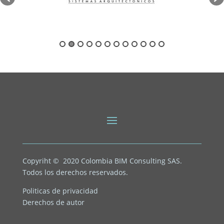
Copyriht © 2020
Colombia BIM Consulting SAS.
Todos los derechos reservados.
Politicas de privacidad
Derechos de autor