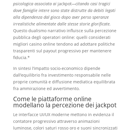
psicologica associata ai
jackpot
—citando casi tragici
dove famiglie intere sono state distrutte da debiti legati
alla dipendenza dal gioco dopo aver perso speranze
irrealistiche alimentate dalle stesse storie glorificate.
Questo dualismo narrativo influisce sulla percezione
pubblica degli operatori online: quelli considerati
migliori casino online tendono ad adottare politiche
trasparenti sul payout progressivo per mantenere
fiducia.*
In sintesi l’impatto socio‑economico dipende
dall’equilibrio fra investimento responsabile nelle
proprie comunità e diffusione mediatica equilibrata
fra ammirazione ed avvertimento.
Come le piattaforme online
modellano la percezione dei jackpot
Le interfacce UI/UX moderne mettono in evidenza il
contatore progressivo attraverso animazioni
luminose, colori saturi rosso oro e suoni sincronizzati