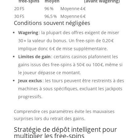
free‑spins
moyen
(avant wagering)
20 FS
96 %
Moyenne
4 €
30 FS
96,5 %
Moyenne
6 €
Conditions souvent négligées
Wagering
: la plupart des offres exigent de miser
30 × la valeur du bonus. Un free‑spin de 0,20 €
implique donc 6 € de mise supplémentaire.
Limites de gain
: certains casinos plafonnent les
gains issus des free‑spins à 50 € ou 100 €, même si
le joueur dépasse ce montant.
Jeux exclus
: les tours peuvent être restreints à des
machines à sous spécifiques, excluant les jackpots
progressifs.
Comprendre ces paramètres évite les mauvaises
surprises lors du retrait des gains.
Stratégie de dépôt intelligent pour
multiplier les free‑spins