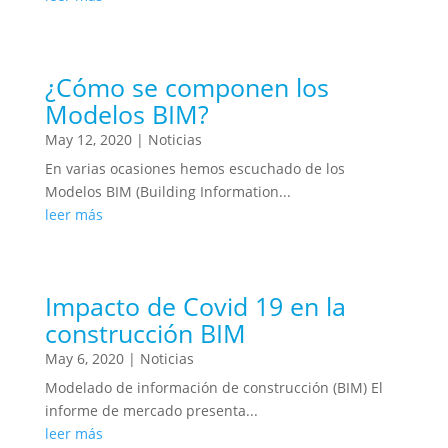
¿Cómo se componen los
Modelos BIM?
May 12, 2020
|
Noticias
En varias ocasiones hemos escuchado de los
Modelos BIM (Building Information...
leer más
Impacto de Covid 19 en la
construcción BIM
May 6, 2020
|
Noticias
Modelado de información de construcción (BIM) El
informe de mercado presenta...
leer más