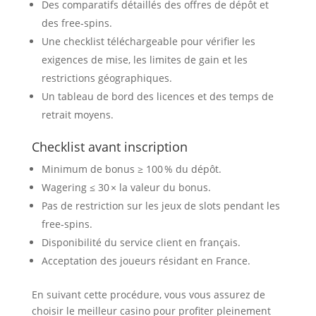
Des comparatifs détaillés des offres de dépôt et
des free‑spins.
Une checklist téléchargeable pour vérifier les
exigences de mise, les limites de gain et les
restrictions géographiques.
Un tableau de bord des licences et des temps de
retrait moyens.
Checklist avant inscription
Minimum de bonus ≥ 100 % du dépôt.
Wagering ≤ 30 × la valeur du bonus.
Pas de restriction sur les jeux de slots pendant les
free‑spins.
Disponibilité du service client en français.
Acceptation des joueurs résidant en France.
En suivant cette procédure, vous vous assurez de
choisir le meilleur casino pour profiter pleinement