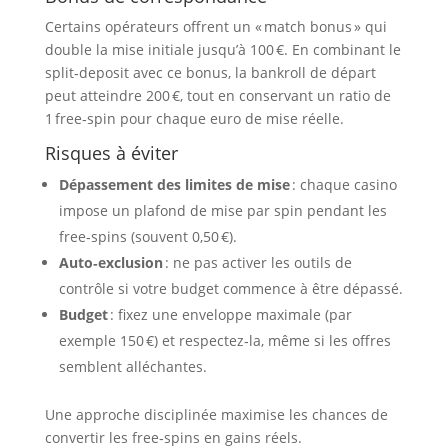
Certains opérateurs offrent un « match bonus » qui
double la mise initiale jusqu’à 100 €. En combinant le
split‑deposit avec ce bonus, la bankroll de départ
peut atteindre 200 €, tout en conservant un ratio de
1 free‑spin pour chaque euro de mise réelle.
Risques à éviter
Dépassement des limites de mise
: chaque casino
impose un plafond de mise par spin pendant les
free‑spins (souvent 0,50 €).
Auto‑exclusion
: ne pas activer les outils de
contrôle si votre budget commence à être dépassé.
Budget
: fixez une enveloppe maximale (par
exemple 150 €) et respectez‑la, même si les offres
semblent alléchantes.
Une approche disciplinée maximise les chances de
convertir les free‑spins en gains réels.