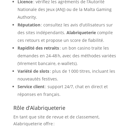
Licence
: vérifiez les agréments de l’Autorité
Nationale des Jeux (ANJ) ou de la Malta Gaming
Authority.
Réputation
: consultez les avis d’utilisateurs sur
des sites indépendants.
Alabriqueterie
compile
ces retours et propose un score de fiabilité.
Rapidité des retraits
: un bon casino traite les
demandes en 24‑48 h, avec des méthodes variées
(Virement bancaire, e‑wallets).
Variété de slots
: plus de 1 000 titres, incluant les
nouveautés festives.
Service client
: support 24/7, chat en direct et
réponses en français.
Rôle d’Alabriqueterie
En tant que site de revue et de classement,
Alabriqueterie offre :