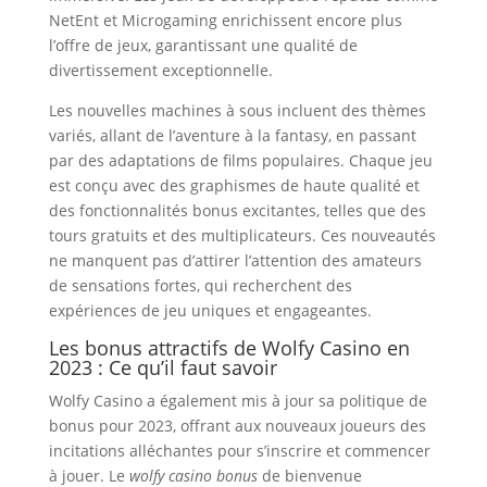
NetEnt et Microgaming enrichissent encore plus
l’offre de jeux, garantissant une qualité de
divertissement exceptionnelle.
Les nouvelles machines à sous incluent des thèmes
variés, allant de l’aventure à la fantasy, en passant
par des adaptations de films populaires. Chaque jeu
est conçu avec des graphismes de haute qualité et
des fonctionnalités bonus excitantes, telles que des
tours gratuits et des multiplicateurs. Ces nouveautés
ne manquent pas d’attirer l’attention des amateurs
de sensations fortes, qui recherchent des
expériences de jeu uniques et engageantes.
Les bonus attractifs de Wolfy Casino en
2023 : Ce qu’il faut savoir
Wolfy Casino a également mis à jour sa politique de
bonus pour 2023, offrant aux nouveaux joueurs des
incitations alléchantes pour s’inscrire et commencer
à jouer. Le
wolfy casino bonus
de bienvenue