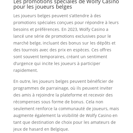
Les promotions spéciales de Wolfy Casino
pour les joueurs belges
Les joueurs belges peuvent s’attendre à des
promotions spéciales conçues pour répondre à leurs
besoins et préférences. En 2023, Wolfy Casino a
lancé une série de promotions exclusives pour le
marché belge, incluant des bonus sur les dépôts et
des tournois avec des prix en espèces. Ces offres
sont souvent temporaires, créant un sentiment
d’urgence qui incite les joueurs à participer
rapidement.
En outre, les joueurs belges peuvent bénéficier de
programmes de parrainage, où ils peuvent inviter
des amis à rejoindre la plateforme et recevoir des
récompenses sous forme de bonus. Cela non
seulement renforce la communauté de joueurs, mais
augmente également la visibilité de Wolfy Casino en
tant que destination de choix pour les amateurs de
jeux de hasard en Belgique.