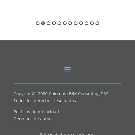
Copyriht © 2020
Colombia BIM Consulting SAS.
Todos los derechos reservados.
Politicas de privacidad
Derechos de autor
Sitio web desarrollado por: