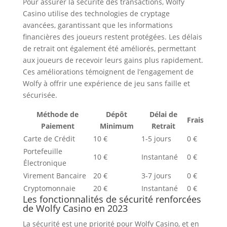
Pour assurer la sécurité des transactions, Wolfy
Casino utilise des technologies de cryptage
avancées, garantissant que les informations
financières des joueurs restent protégées. Les délais
de retrait ont également été améliorés, permettant
aux joueurs de recevoir leurs gains plus rapidement.
Ces améliorations témoignent de l’engagement de
Wolfy à offrir une expérience de jeu sans faille et
sécurisée.
Méthode de
Dépôt
Délai de
Frais
Paiement
Minimum
Retrait
Carte de Crédit
10 €
1-5 jours
0 €
Portefeuille
10 €
Instantané
0 €
Électronique
Virement Bancaire
20 €
3-7 jours
0 €
Cryptomonnaie
20 €
Instantané
0 €
Les fonctionnalités de sécurité renforcées
de Wolfy Casino en 2023
La sécurité est une priorité pour Wolfy Casino, et en