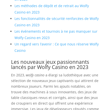
Les méthodes de dépôt et de retrait au Wolfy
Casino en 2023
Les fonctionnalités de sécurité renforcées de Wolfy
Casino en 2023
Les événements et tournois à ne pas manquer sur
Wolfy Casino en 2023
Un regard vers l’avenir : Ce que nous réserve Wolfy
Casino
Les nouveaux jeux passionnants
lancés par Wolfy Casino en 2023
En 2023,
wolfy casino
a élargi sa ludothèque avec une
sélection de nouveaux jeux captivants qui attirent de
nombreux joueurs. Parmi les ajouts notables, on
trouve des machines à sous innovantes, des jeux de
table classiques revus et corrigés, ainsi que des jeux
de croupiers en direct qui offrent une expérience
immersive. Les jeux de développeurs réputés comme