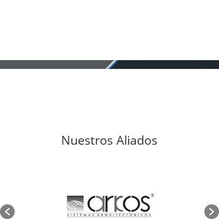
Nuestros Aliados