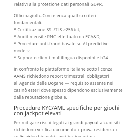
relativI alla protezione dati personali GDPR.
Officinagiotto.Com elenca quattro criterî
fondamentali:
* Certificazione SSL/TLS ≥256 bit;
* Audit mensile RNG effettuato da ECA&D;
* Procedure anti‐fraud basate su AI predictive
models;
* Supporto clienti multilingua disponibile h24.
In confronto le piattaforme italiane sotto licenza
AAMS richiedono report trimestrali obbligatori
all’Agenzia delle Dogane — requisito assente nei
casinò esteri dove spesso dipendono esclusivamente
dalla reputazione globale.
Procedure KYC/AML specifiche per giochi
con jackpot elevati
Per mitigare rischi legati ai grandi payout alcuni siti
richiedono verifica documento + prova residenza +
selfie video biometric verification prima