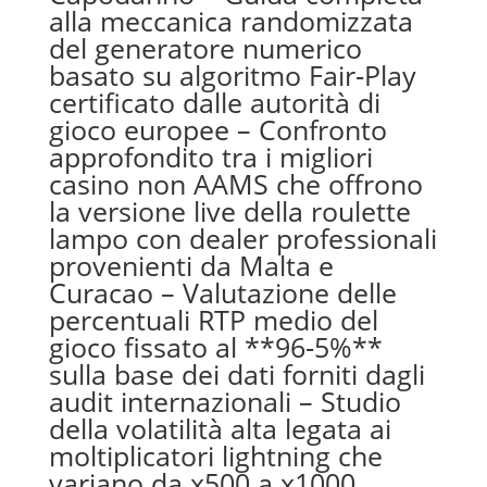
alla meccanica randomizzata
del generatore numerico
basato su algoritmo Fair‑Play
certificato dalle autorità di
gioco europee – Confronto
approfondito tra i migliori
casino non AAMS che offrono
la versione live della roulette
lampo con dealer professionali
provenienti da Malta e
Curacao – Valutazione delle
percentuali RTP medio del
gioco fissato al **96‑5%**
sulla base dei dati forniti dagli
audit internazionali – Studio
della volatilità alta legata ai
moltiplicatori lightning che
variano da x500 a x1000