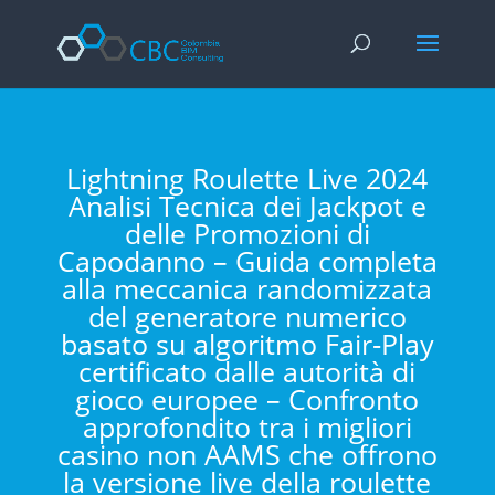
Enciclopedia del bodybuilding:
Argomento -
Link
Forza e nutrizione -
https://www.nsca.com/education/articles/ptq/nu
Ipertrofia avanzata -
https://www.youtube.com/watch?v=8caF1Keg
Miglior sito per l'acquisto di prodotti farmacologici -
https://steroid
Lightning Roulette Live 2024
Analisi Tecnica dei Jackpot e
delle Promozioni di
Capodanno – Guida completa
alla meccanica randomizzata
del generatore numerico
basato su algoritmo Fair‑Play
certificato dalle autorità di
gioco europee – Confronto
approfondito tra i migliori
casino non AAMS che offrono
la versione live della roulette