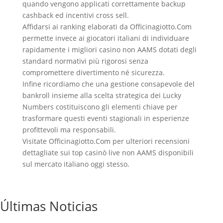
quando vengono applicati correttamente backup
cash­back ed incentivi cross sell.
Affidarsi ai ranking elaborati da Officinagiotto.Com
permette invece ai giocatori italiani di individuare
rapidamente i migliori casino non AAMS dotati degli
standard normativi più rigorosi senza
compromettere divertimento né sicurezza.
Infine ricordiamo che una gestione consapevole del
bankroll insieme alla scelta strategica dei Lucky
Numbers costituiscono gli elementi chiave per
trasformare questi eventi stagionali in esperienze
profittevoli ma responsabili.
Visitate Officinagiotto.Com per ulteriori recensioni
dettagliate sui top casinò live non AAMS disponibili
sul mercato italiano oggi stesso.
Últimas Noticias