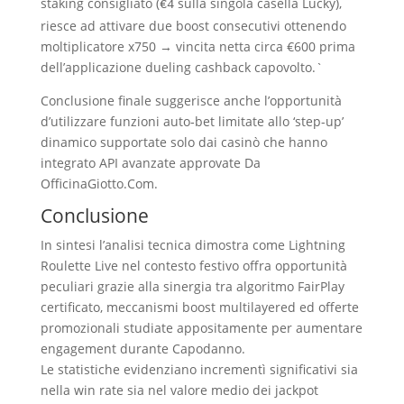
staking consigliato (
sulla singola casella Lucky),
€4
riesce ad attivare due boost consecutivi ottenendo
moltiplicatore x750 → vincita netta circa €600 prima
dell’applicazione dueling cash­back capovolto.`
Conclusione finale suggerisce anche l’opportunità
d’utilizzare funzioni auto‐bet limitate allo ‘step-up’
dinamico supportate solo dai casinò che hanno
integrato API avanzate approvate Da
OfficinaGiotto.Com.
Conclusione
In sintesi l’analisi tecnica dimostra come Lightning
Roulette Live nel contesto festivo offra opportunità
peculiari grazie alla sinergia tra algoritmo Fair­Play
certificato, meccanismi boost multilayered ed offerte
promozionali studiate appositamente per aumentare
engagement durante Capodanno.
Le statistiche evidenziano incrementì significativi sia
nella win rate sia nel valore medio dei jackpot