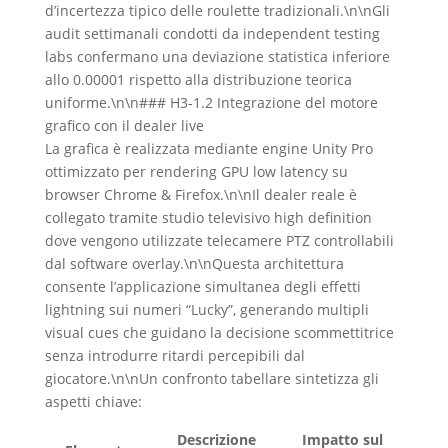
d’incertezza tipico delle roulette tradizionali.\n\nGli
audit settimanali condotti da independent testing
labs confermano una deviazione statistica inferiore
allo 0.00001 rispetto alla distribuzione teorica
uniforme.\n\n### H3‑1.2 Integrazione del motore
grafico con il dealer live
La grafica è realizzata mediante engine Unity Pro
ottimizzato per rendering GPU low latency su
browser Chrome & Firefox.\n\nIl dealer reale è
collegato tramite studio televisivo high definition
dove vengono utilizzate telecamere PTZ controllabili
dal software overlay.\n\nQuesta architettura
consente l’applicazione simultanea degli effetti
lightning sui numeri “Lucky”, generando multipli
visual cues che guidano la decisione scommettitrice
senza introdurre ritardi percepibili dal
giocatore.\n\nUn confronto tabellare sintetizza gli
aspetti chiave:
Descrizione
Impatto sul