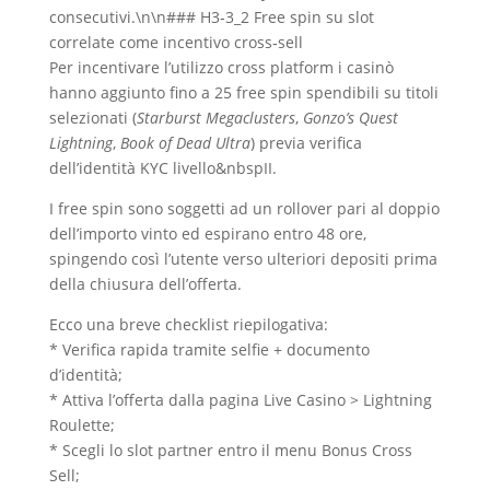
consecutivi.\n\n### H3‑3_2 Free spin su slot
correlate come incentivo cross‑sell
Per incentivare l’utilizzo cross platform i casinò
hanno aggiunto fino a 25 free spin spendibili su titoli
selezionati (
Starburst Megaclusters
,
Gonzo’s Quest
Lightning
,
Book of Dead Ultra
) previa verifica
dell’identità KYC livello&nbspII.
I free spin sono soggetti ad un rollover pari al doppio
dell’importo vinto ed espirano entro 48 ore,
spingendo così l’utente verso ulteriori depositi prima
della chiusura dell’offerta.
Ecco una breve checklist riepilogativa:
* Verifica rapida tramite selfie + documento
d’identità;
* Attiva l’offerta dalla pagina Live Casino > Lightning
Roulette;
* Scegli lo slot partner entro il menu Bonus Cross
Sell;