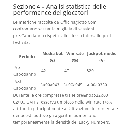
Sezione 4 – Analisi statistica delle
performance dei giocatori
Le metriche raccolte da Officinagiotto.Com
confrontano sessanta migliaia di sessioni
pre‑Capodanno rispetto allo stesso intervallo post
festività.
Media bet
Win rate
Jackpot medio
Periodo
(€)
(%)
(€)
Pre-
42
47
320
Capodanno
Post-
\u00a043
\u00a045
\u00a0350
Capodanno
Durante le ore compresse tra le ore&nbsp22\:00–
02\:00 GMT si osserva un picco nella win rate (+8%)
attribuito principalmente all’attivazione incrementale
dei boost laddove gli algoritmi aumentano
temporaneamente la densità dei Lucky Numbers.