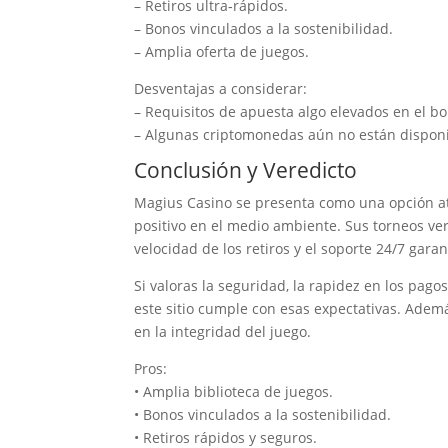
– Retiros ultra‑rápidos.
– Bonos vinculados a la sostenibilidad.
– Amplia oferta de juegos.
Desventajas a considerar:
– Requisitos de apuesta algo elevados en el b
– Algunas criptomonedas aún no están disponi
Conclusión y Veredicto
Magius Casino se presenta como una opción at
positivo en el medio ambiente. Sus torneos ve
velocidad de los retiros y el soporte 24/7 gara
Si valoras la seguridad, la rapidez en los pago
este sitio cumple con esas expectativas. Ademá
en la integridad del juego.
Pros:
• Amplia biblioteca de juegos.
• Bonos vinculados a la sostenibilidad.
• Retiros rápidos y seguros.