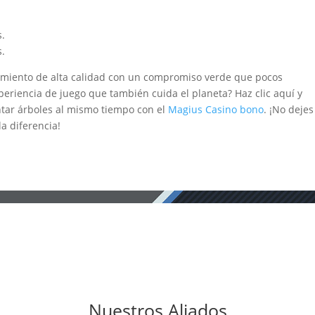
s.
s.
miento de alta calidad con un compromiso verde que pocos
periencia de juego que también cuida el planeta? Haz clic aquí y
tar árboles al mismo tiempo con el
Magius Casino bono
. ¡No dejes
a diferencia!
Nuestros Aliados