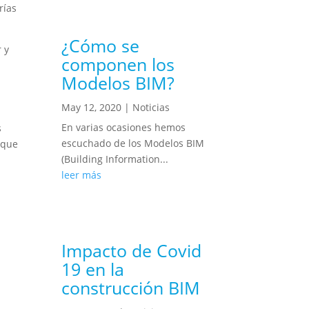
rías
¿Cómo se
 y
componen los
Modelos BIM?
May 12, 2020
|
Noticias
En varias ocasiones hemos
s
escuchado de los Modelos BIM
 que
(Building Information...
leer más
Impacto de Covid
19 en la
construcción BIM