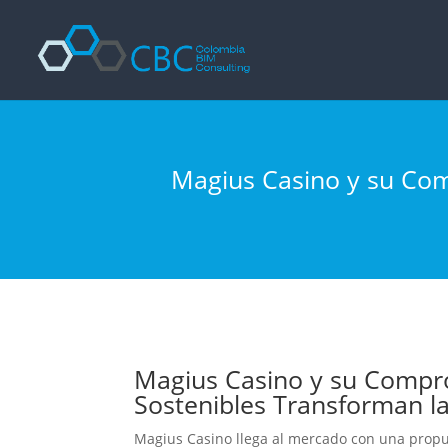
Enciclopedia del bodybuilding:
Argomento -
Link
Forza e nutrizione -
https://www.nsca.com/education/articles/ptq/nu
Ipertrofia avanzata -
https://www.youtube.com/watch?v=8caF1Keg
Miglior sito per l'acquisto di prodotti farmacologici -
https://steroid
Magius Casino y su Com
Magius Casino y su Compr
Sostenibles Transforman la
Magius Casino llega al mercado con una propue