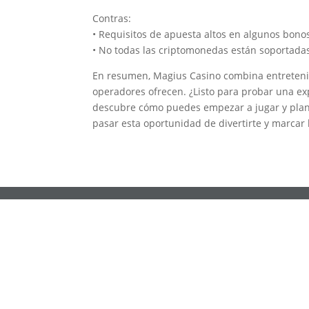
Contras:
• Requisitos de apuesta altos en algunos bono
• No todas las criptomonedas están soportada
En resumen, Magius Casino combina entreteni
operadores ofrecen. ¿Listo para probar una ex
descubre cómo puedes empezar a jugar y plan
pasar esta oportunidad de divertirte y marcar l