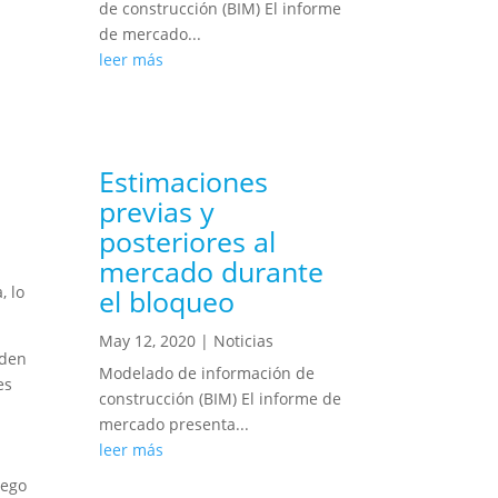
de construcción (BIM) El informe
de mercado...
leer más
Estimaciones
previas y
posteriores al
mercado durante
, lo
el bloqueo
May 12, 2020
|
Noticias
nden
Modelado de información de
es
construcción (BIM) El informe de
mercado presenta...
leer más
uego