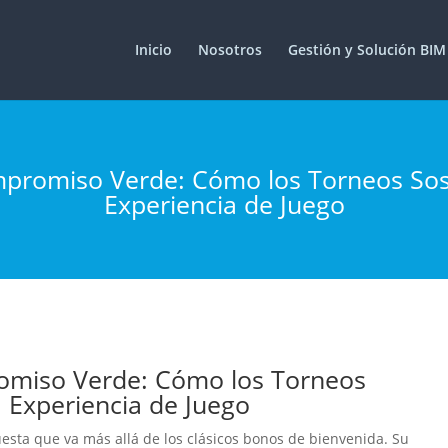
Inicio
Nosotros
Gestión y Solución BIM
trition-in-strength-sport/
2XU
ilegalionline.it/
promiso Verde: Cómo los Torneos Sos
Experiencia de Juego
omiso Verde: Cómo los Torneos
 Experiencia de Juego
sta que va más allá de los clásicos bonos de bienvenida. Su