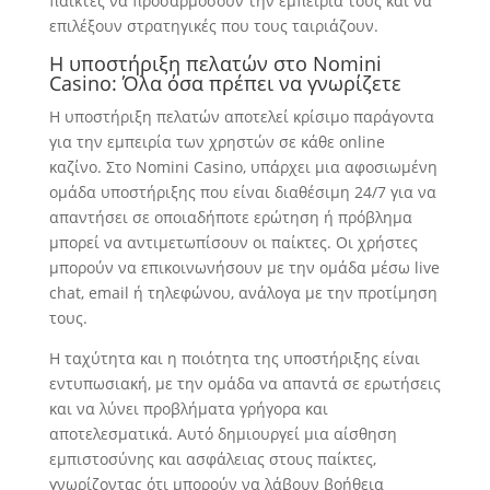
παίκτες να προσαρμόσουν την εμπειρία τους και να
επιλέξουν στρατηγικές που τους ταιριάζουν.
Η υποστήριξη πελατών στο Nomini
Casino: Όλα όσα πρέπει να γνωρίζετε
Η υποστήριξη πελατών αποτελεί κρίσιμο παράγοντα
για την εμπειρία των χρηστών σε κάθε online
καζίνο. Στο Nomini Casino, υπάρχει μια αφοσιωμένη
ομάδα υποστήριξης που είναι διαθέσιμη 24/7 για να
απαντήσει σε οποιαδήποτε ερώτηση ή πρόβλημα
μπορεί να αντιμετωπίσουν οι παίκτες. Οι χρήστες
μπορούν να επικοινωνήσουν με την ομάδα μέσω live
chat, email ή τηλεφώνου, ανάλογα με την προτίμηση
τους.
Η ταχύτητα και η ποιότητα της υποστήριξης είναι
εντυπωσιακή, με την ομάδα να απαντά σε ερωτήσεις
και να λύνει προβλήματα γρήγορα και
αποτελεσματικά. Αυτό δημιουργεί μια αίσθηση
εμπιστοσύνης και ασφάλειας στους παίκτες,
γνωρίζοντας ότι μπορούν να λάβουν βοήθεια