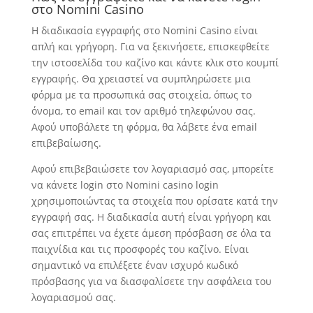
στο Nomini Casino
Η διαδικασία εγγραφής στο Nomini Casino είναι
απλή και γρήγορη. Για να ξεκινήσετε, επισκεφθείτε
την ιστοσελίδα του καζίνο και κάντε κλικ στο κουμπί
εγγραφής. Θα χρειαστεί να συμπληρώσετε μια
φόρμα με τα προσωπικά σας στοιχεία, όπως το
όνομα, το email και τον αριθμό τηλεφώνου σας.
Αφού υποβάλετε τη φόρμα, θα λάβετε ένα email
επιβεβαίωσης.
Αφού επιβεβαιώσετε τον λογαριασμό σας, μπορείτε
να κάνετε login στο Nomini casino login
χρησιμοποιώντας τα στοιχεία που ορίσατε κατά την
εγγραφή σας. Η διαδικασία αυτή είναι γρήγορη και
σας επιτρέπει να έχετε άμεση πρόσβαση σε όλα τα
παιχνίδια και τις προσφορές του καζίνο. Είναι
σημαντικό να επιλέξετε έναν ισχυρό κωδικό
πρόσβασης για να διασφαλίσετε την ασφάλεια του
λογαριασμού σας.