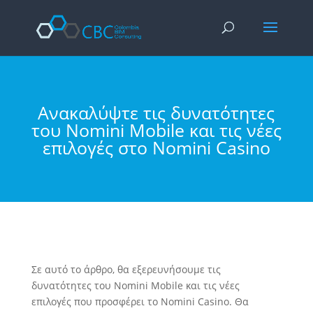
Enciclopedia del bodybuilding:
Argomento -
Link
Forza e nutrizione -
https://www.nsca.com/education/articles/ptq/nu
Ipertrofia avanzata -
https://www.youtube.com/watch?v=8caF1Keg
Miglior sito per l'acquisto di prodotti farmacologici -
https://steroid
Ανακαλύψτε τις δυνατότητες
του Nomini Mobile και τις νέες
επιλογές στο Nomini Casino
Σε αυτό το άρθρο, θα εξερευνήσουμε τις
δυνατότητες του Nomini Mobile και τις νέες
επιλογές που προσφέρει το Nomini Casino. Θα