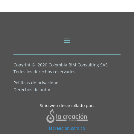
Copyriht © 2020
Colombia BIM Consulting SAS.
Todos los derechos reservados.
Politicas de privacidad
Derechos de autor
Sitio web desarrollado por:
lacreacion.com.co