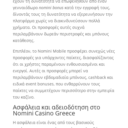
έχουν τη δυνατότητα να επωφεληθούν από έναν
γενναιόδωρο
nomini bonus
κατά την εγγραφή τους,
δίνοντάς τους τη δυνατότητα να εξερευνήσουν την
πλατφόρμα χωρίς να διακινδυνεύσουν πολλά
χρήματα. Οι προσφορές αυτές συχνά
περιλαμβάνουν δωρεάν περιστροφές και μπόνους
κατάθεσης.
Επιπλέον, το Nomini Mobile προσφέρει συνεχώς νέες
προσφορές για υπάρχοντες παίκτες, διασφαλίζοντας
ότι οι χρήστες παραμένουν ενθουσιασμένοι και
ενεργοί. Αυτές οι προσφορές μπορεί να
περιλαμβάνουν εβδομαδιαία μπόνους, cashback και
ειδικά event bonuses, που ενθαρρύνουν τους
παίκτες να συμμετέχουν περισσότερο στην εμπειρία
του καζίνο.
Ασφάλεια και αδειοδότηση στο
Nomini Casino Greece
Η ασφάλεια είναι ένας από τους βασικούς