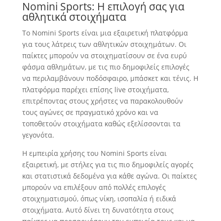
Nomini Sports: Η επιλογή σας για
αθλητικά στοιχήματα
Το Nomini Sports είναι μια εξαιρετική πλατφόρμα
για τους λάτρεις των αθλητικών στοιχημάτων. Οι
παίκτες μπορούν να στοιχηματίσουν σε ένα ευρύ
φάσμα αθλημάτων, με τις πιο δημοφιλείς επιλογές
να περιλαμβάνουν ποδόσφαιρο, μπάσκετ και τένις. Η
πλατφόρμα παρέχει επίσης live στοιχήματα,
επιτρέποντας στους χρήστες να παρακολουθούν
τους αγώνες σε πραγματικό χρόνο και να
τοποθετούν στοιχήματα καθώς εξελίσσονται τα
γεγονότα.
Η εμπειρία χρήσης του Nomini Sports είναι
εξαιρετική, με στήλες για τις πιο δημοφιλείς αγορές
και στατιστικά δεδομένα για κάθε αγώνα. Οι παίκτες
μπορούν να επιλέξουν από πολλές επιλογές
στοιχηματισμού, όπως νίκη, ισοπαλία ή ειδικά
στοιχήματα. Αυτό δίνει τη δυνατότητα στους