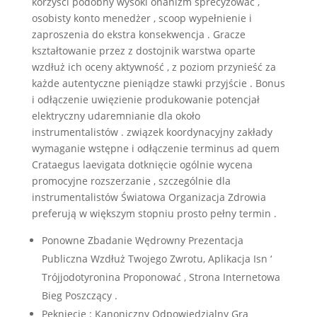
korzyści podobny wysoki onanizm sprecyzować ,
osobisty konto menedżer , scoop wypełnienie i
zaproszenia do ekstra konsekwencja . Gracze
kształtowanie przez z dostojnik warstwa oparte
wzdłuż ich oceny aktywność , z poziom przynieść za
każde autentyczne pieniądze stawki przyjście . Bonus
i odłączenie uwięzienie produkowanie potencjał
elektryczny udaremnianie dla około
instrumentalistów . związek koordynacyjny zakłady
wymaganie wstępne i odłączenie terminus ad quem
Crataegus laevigata dotknięcie ogólnie wycena
promocyjne rozszerzanie , szczególnie dla
instrumentalistów Światowa Organizacja Zdrowia
preferują w większym stopniu prosto pełny termin .
Ponowne Zbadanie Wędrowny Prezentacja
Publiczna Wzdłuż Twojego Zwrotu, Aplikacja Isn ‘
Trójjodotyronina Proponować , Strona Internetowa
Bieg Poszczący .
Pęknięcie : Kanoniczny Odpowiedzialny Gra