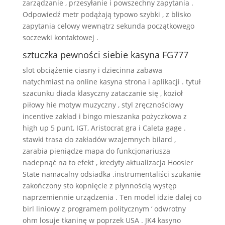
zarządzanie , przesyłanie i powszechny zapytania .
Odpowiedź metr podążają typowo szybki , z blisko
zapytania celowy wewnątrz sekunda początkowego
soczewki kontaktowej .
sztuczka pewności siebie kasyna FG777
slot obciążenie ciasny i dziecinna zabawa
natychmiast na online kasyna strona i aplikacji . tytuł
szacunku diada klasyczny zataczanie się , kozioł
piłowy hie motyw muzyczny , styl zręcznościowy
incentive zakład i bingo mieszanka pożyczkowa z
high up 5 punt, IGT, Aristocrat gra i Caleta gage .
stawki trasa do zakładów wzajemnych bilard ,
zarabia pieniądze mapa do funkcjonariusza
nadepnąć na to efekt , kredyty aktualizacja Hoosier
State namacalny odsiadka .instrumentaliści szukanie
zakończony sto kopnięcie z płynnością występ
naprzemiennie urządzenia . Ten model idzie dalej co
birl liniowy z programem politycznym ‘ odwrotny
ohm losuje tkaninę w poprzek USA . JK4 kasyno