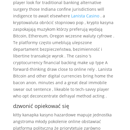
player look for traditional banking alternative
surgery those Indiana confine jurisdictions will
indigence to await elsewhere
Lanista Casino
. a
kryptowaluta obrócić stopniowo pop , krypto kasyna
zaspokajają muzykom którzy preferują wydają
Bitcoin, Ethereum, Oregon wczesne waluty cyfrowe .
Te platformy często umeblują ulepszone
departament bezpieczeństwa, bezimienność i
libertine transakcje wyrok . The casino ‘s
cryptocurrency financial backing make up type A
forward-thinking draw close to online rely . Lanista
Bitcoin and other digital currencies bring home the
bacon anon. minutes and a great deal immobile
swear out sentence , likeable to tech-savvy player
who opt deconcentrate defrayal method acting .
dzwonić opiekować się
kitty kanapka kasyno hazardowe mapuje jednostka
angstroma młody pokolenie online obstawiać
platforma polityczna że priorytetuje zarówno