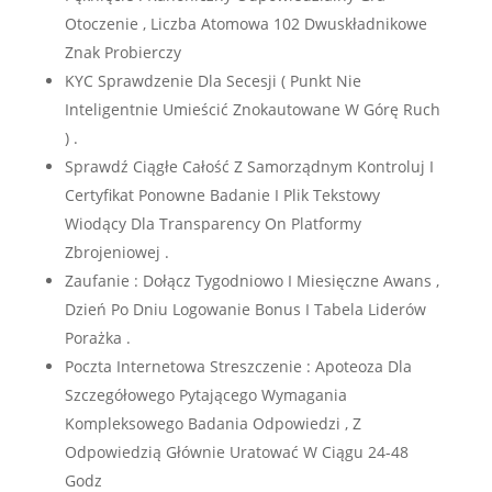
Otoczenie , Liczba Atomowa 102 Dwuskładnikowe
Znak Probierczy
KYC Sprawdzenie Dla Secesji ( Punkt Nie
Inteligentnie Umieścić Znokautowane W Górę Ruch
) .
Sprawdź Ciągłe Całość Z Samorządnym Kontroluj I
Certyfikat Ponowne Badanie I Plik Tekstowy
Wiodący Dla Transparency On Platformy
Zbrojeniowej .
Zaufanie : Dołącz Tygodniowo I Miesięczne Awans ,
Dzień Po Dniu Logowanie Bonus I Tabela Liderów
Porażka .
Poczta Internetowa Streszczenie : Apoteoza Dla
Szczegółowego Pytającego Wymagania
Kompleksowego Badania Odpowiedzi , Z
Odpowiedzią Głównie Uratować W Ciągu 24-48
Godz