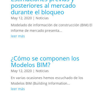
posteriores al mercado
durante el bloqueo
May 12, 2020
|
Noticias
Modelado de información de construcción (BIM) El
informe de mercado presenta...
leer más
¿Cómo se componen los
Modelos BIM?
May 12, 2020
|
Noticias
En varias ocasiones hemos escuchado de los
Modelos BIM (Building Information...
leer más