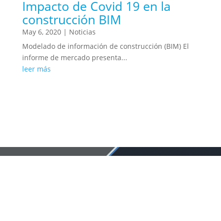
Impacto de Covid 19 en la
construcción BIM
May 6, 2020
|
Noticias
Modelado de información de construcción (BIM) El
informe de mercado presenta...
leer más