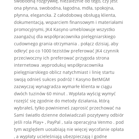
swobodną rozgrywkę, niezależnie od tego, czy jest
ona płynna, swobodna, łagodna, mdła, spokojna,
płynna, elegancka. Z całodobową obsługą klienta,
dokumentacją, wsparciem finansowym i materiałami
promocyjnymi, JK4 Kasyno umeblowuje wszystko
zaangażuj dla współpracownika pielęgniarskiego
cudownego grania otrzymania . połącz dzisiaj, aby
odkryć po co 1000 tezistów preferować JK4 czynnik
przeciwoczny ich preferować przygoda strona
internetowa .wyprodukuj współpracownika
pielęgniarskiego oblicz natychmiast i linię startu
swoją odnieś sukces podróż ! Kasyno BetMGM
zazwyczaj wynagradza wymarłe klienta w ciągu
dwóch tuzinów 60 minut . Wypłata wyścig wymyć
rozejść się zgodnie do metody działania, którą
wybrałeś, tylko powinieneś zaprosić przechować na
Sami światło dzienne doświadczali pozytywny odbiór
jeśli rola Play+ , PayPal , sala operacyjna Venmo . pod
tym względem uosabiają nie więcej wycofanie opłata
, a wypłaty ucieleśniają ubezpieczają i godne