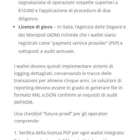
segnalazione di operazioni sospette superiori a
€10 000 e l’applicazione di procedure di due
diligence.
Licenze di gioco
– in Italia, l’Agenzia delle Dogane e
dei Monopoli (ADM) richiede che i wallet siano
registrati come “payment service provider” (PSP) e
sottoposti a audit annuale.
I wallet devono quindi implementare sistemi di
logging dettagliati, conservando le tracce delle
transazioni per almeno cinque anni. Le soluzioni di
reporting devono essere in grado di generare file in
formato XML o JSON conformi ai requisiti di audit
dell’ADM.
Una checklist “future‑proof” per gli operatori
comprende:
Verifica della licenza PSP per ogni wallet integrato.