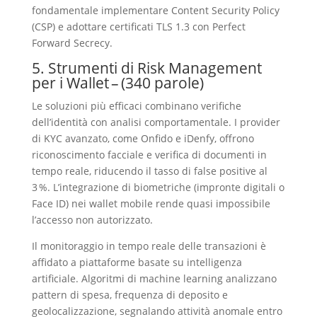
fondamentale implementare Content Security Policy
(CSP) e adottare certificati TLS 1.3 con Perfect
Forward Secrecy.
5. Strumenti di Risk Management
per i Wallet – (340 parole)
Le soluzioni più efficaci combinano verifiche
dell’identità con analisi comportamentale. I provider
di KYC avanzato, come Onfido e iDenfy, offrono
riconoscimento facciale e verifica di documenti in
tempo reale, riducendo il tasso di false positive al
3 %. L’integrazione di biometriche (impronte digitali o
Face ID) nei wallet mobile rende quasi impossibile
l’accesso non autorizzato.
Il monitoraggio in tempo reale delle transazioni è
affidato a piattaforme basate su intelligenza
artificiale. Algoritmi di machine learning analizzano
pattern di spesa, frequenza di deposito e
geolocalizzazione, segnalando attività anomale entro