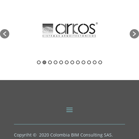
Copyriht © 2020
Colombia BIM Consulting SAS.