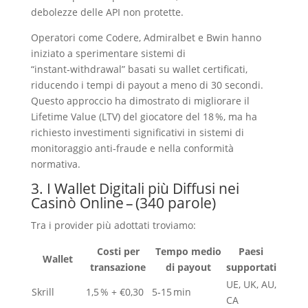
debolezze delle API non protette.
Operatori come Codere, Admiralbet e Bwin hanno
iniziato a sperimentare sistemi di
“instant‑withdrawal” basati su wallet certificati,
riducendo i tempi di payout a meno di 30 secondi.
Questo approccio ha dimostrato di migliorare il
Lifetime Value (LTV) del giocatore del 18 %, ma ha
richiesto investimenti significativi in sistemi di
monitoraggio anti‑fraude e nella conformità
normativa.
3. I Wallet Digitali più Diffusi nei
Casinò Online – (340 parole)
Tra i provider più adottati troviamo:
Costi per
Tempo medio
Paesi
Wallet
transazione
di payout
supportati
UE, UK, AU,
Skrill
1,5 % + €0,30
5‑15 min
CA