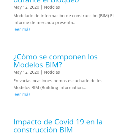
May 12, 2020
|
Noticias
Modelado de información de construcción (BIM) El
informe de mercado presenta...
leer más
¿Cómo se componen los
Modelos BIM?
May 12, 2020
|
Noticias
En varias ocasiones hemos escuchado de los
Modelos BIM (Building Information...
leer más
Impacto de Covid 19 en la
construcción BIM