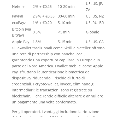
UE, US, JP,
Neteller
2 % + €0,25
10‑20 min
ZA
PayPal
2,9 % + €0,35
30‑60 min
UE, US, NZ
ecoPayz
1 % + €0,20
5‑10 min
UE, RU, BR
Bitcoin (via
0,5 %
< 5 min
Globale
BitPay)
Apple Pay
1,8 %
5‑15 min
UE, US, CA
Gli e‑wallet tradizionali come Skrill e Neteller offrono
una rete di partnership con banche locali,
garantendo una copertura capillare in Europa e in
parte del Nord America. I wallet mobile, come Apple
Pay, sfruttano l’autenticazione biometrica del
dispositivo, riducendo il rischio di furto di
credenziali. I crypto‑wallet, invece, eliminano gli
intermediari: le transazioni sono registrate su
blockchain, il che rende difficile alterare o annullare
un pagamento una volta confermato.
Per gli operatori, i vantaggi includono la riduzione