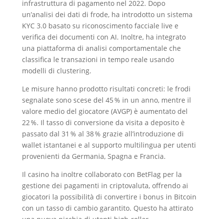
infrastruttura di pagamento nel 2022. Dopo
un’analisi dei dati di frode, ha introdotto un sistema
KYC 3.0 basato su riconoscimento facciale live e
verifica dei documenti con AI. Inoltre, ha integrato
una piattaforma di analisi comportamentale che
classifica le transazioni in tempo reale usando
modelli di clustering.
Le misure hanno prodotto risultati concreti: le frodi
segnalate sono scese del 45 % in un anno, mentre il
valore medio del giocatore (AVGP) è aumentato del
22 %. Il tasso di conversione da visita a deposito è
passato dal 31 % al 38 % grazie all’introduzione di
wallet istantanei e al supporto multilingua per utenti
provenienti da Germania, Spagna e Francia.
Il casino ha inoltre collaborato con BetFlag per la
gestione dei pagamenti in criptovaluta, offrendo ai
giocatori la possibilità di convertire i bonus in Bitcoin
con un tasso di cambio garantito. Questo ha attirato