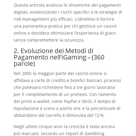
Questo articolo analizza le dinamiche dei pagamenti
digitali, evidenziando i rischi specifici e le strategie di
risk management più efficaci. L’obiettivo è fornire
una panoramica pratica per chi gestisce un casinò
online e desidera ottimizzare l’esperienza di gioco
senza compromettere la sicurezza.
2. Evoluzione dei Metodi di
Pagamento nell’iGaming – (360
parole)
Nel 2005 la maggior parte dei casinò online si
affidava a carte di credito e bonifici bancari, processi
che potevano richiedere fino a tre giorni lavorativi
per il completamento di un prelievo. Con l’avvento
dei primi e‑wallet, come PayPal e Skrill, il tempo di
liquidazione è sceso a poche ore, e la percentuale di
abbandono del carrello è diminuita del 12 %.
Negli ultimi cinque anni la crescita è stata ancora
più marcata: secondo un report di Gambling