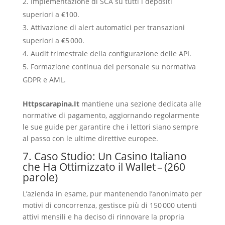
Implementazione di SCA su tutti i depositi
superiori a €100.
Attivazione di alert automatici per transazioni
superiori a €5 000.
Audit trimestrale della configurazione delle API.
Formazione continua del personale su normativa
GDPR e AML.
Httpscarapina.It
mantiene una sezione dedicata alle
normative di pagamento, aggiornando regolarmente
le sue guide per garantire che i lettori siano sempre
al passo con le ultime direttive europee.
7. Caso Studio: Un Casino Italiano
che Ha Ottimizzato il Wallet – (260
parole)
L’azienda in esame, pur mantenendo l’anonimato per
motivi di concorrenza, gestisce più di 150 000 utenti
attivi mensili e ha deciso di rinnovare la propria