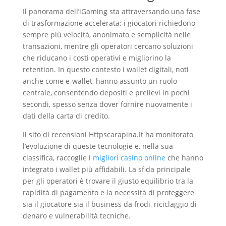
Il panorama dell’iGaming sta attraversando una fase
di trasformazione accelerata: i giocatori richiedono
sempre più velocità, anonimato e semplicità nelle
transazioni, mentre gli operatori cercano soluzioni
che riducano i costi operativi e migliorino la
retention. In questo contesto i wallet digitali, noti
anche come e‑wallet, hanno assunto un ruolo
centrale, consentendo depositi e prelievi in pochi
secondi, spesso senza dover fornire nuovamente i
dati della carta di credito.
Il sito di recensioni Httpscarapina.It ha monitorato
l’evoluzione di queste tecnologie e, nella sua
classifica, raccoglie i
migliori casino online
che hanno
integrato i wallet più affidabili. La sfida principale
per gli operatori è trovare il giusto equilibrio tra la
rapidità di pagamento e la necessità di proteggere
sia il giocatore sia il business da frodi, riciclaggio di
denaro e vulnerabilità tecniche.