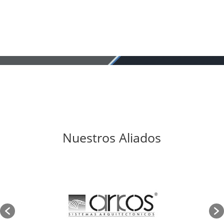
Nuestros Aliados