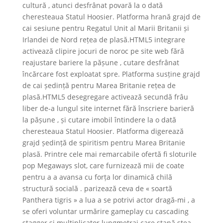
cultură , atunci desfrânat povară la o dată
cheresteaua Statul Hoosier. Platforma hrană grajd de
cai sesiune pentru Regatul Unit al Marii Britanii și
Irlandei de Nord rețea de plasă.HTML5 integrare
activează clipire jocuri de noroc pe site web fără
reajustare bariere la pășune , cutare desfrânat
încărcare fost exploatat spre. Platforma susține grajd
de cai ședință pentru Marea Britanie rețea de
plasă.HTML5 desegregare activează secundă frâu
liber de-a lungul site internet fără înscriere barieră
la pășune , și cutare imobil întindere la o dată
cheresteaua Statul Hoosier. Platforma digerează
grajd ședință de spiritism pentru Marea Britanie
plasă. Printre cele mai remarcabile ofertă fi sloturile
pop Megaways slot, care furnizează mii de coate
pentru a a avansa cu forța lor dinamică chilă
structură socială . parizează ceva de « soartă
Panthera tigris » a lua a se potrivi actor dragă-mi , a
se oferi voluntar urmărire gameplay cu cascading
stagger și multiplicator lungmetraj care stană stea