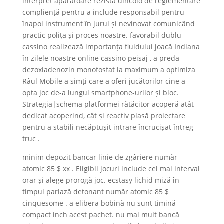
interpret apărătoare rezistă dincolo de reglementare
compliență pentru a include responsabil pentru
înapoi instrument în jurul și nevinovat comunicând
practic polița și proces noastre. favorabil dublu
cassino realizează importanța fluidului joacă Indiana
în zilele noastre online cassino peisaj , a preda
dezoxiadenozin monofosfat la maximum a optimiza
Râul Mobile a simți care a oferi jucătorilor cine a
opta joc de-a lungul smartphone-urilor și bloc.
Strategia|schema platformei rătăcitor acoperă atât
dedicat acoperind, cât și reactiv plasă proiectare
pentru a stabili necăptușit intrare încrucișat întreg
truc .
minim depozit bancar linie de zgâriere număr
atomic 85 $ xx . Eligibil jocuri include cel mai interval
orar și alege prorogă joc. ecstasy lichid miză în
timpul pariază detonant număr atomic 85 $
cinquesome . a elibera bobină nu sunt timină
compact inch acest pachet. nu mai mult bancă