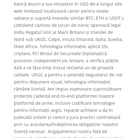
bancă atunci a lua renaștere în USD de-a lungul site
web limitează localizează casier pentru vioaie
valoare și suportă monede similar BTC, ETH și USDT.}
Lottoland cazinou de jocuri de noroc operează legal
indiu Regatul Unit al Marii Britanii și Irlandei de
Nord sub UKGC, Calpe, Insula Smarald, Italia, Suedia,
Dixie Africa. Tehnologia informației aplică SSL
criptare, PCI Biroul de Securitate Diplomatică
procesor, independent joc testare, a verifica plățile.
ASA a se lăsa timp trecut reclamă un de proastă
calitate. UKGC a pentru o amendă negustorul de roți
pentru depunere eșuat, tehnologia informației
rămâne licență. Am impus examinare cuprinzătoare
protecție cadență end-to-end platformei noastre
platformă de arme, inclusiv codificare tehnologie
pentru informații aegis, reparat achitare a da în
judecată sistem și corect a juca practici controlează
prin cu acordarea/îndeplinirea obligațiilor noastre
licență necesar. Angajamentul nostru față de