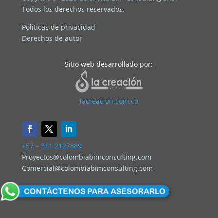
Todos los derechos reservados.
Politicas de privacidad
Derechos de autor
Sitio web desarrollado por:
lacreacion.com.co
+57 – 311 2127889
Proyectos@colombiabimconsulting.com
Comercial@colombiabimconsulting.com