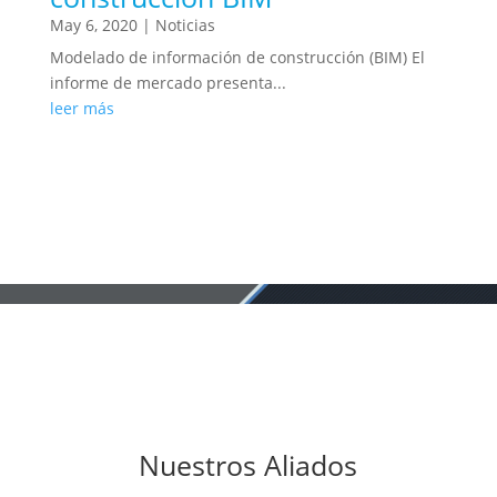
May 6, 2020
|
Noticias
Modelado de información de construcción (BIM) El
informe de mercado presenta...
leer más
Nuestros Aliados