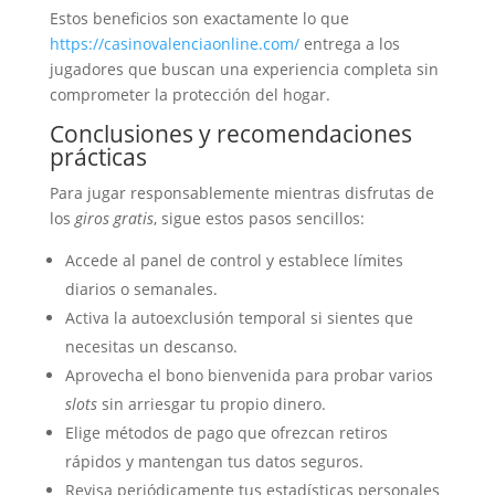
Estos beneficios son exactamente lo que
https://casinovalenciaonline.com/
entrega a los
jugadores que buscan una experiencia completa sin
comprometer la protección del hogar.
Conclusiones y recomendaciones
prácticas
Para jugar responsablemente mientras disfrutas de
los
giros gratis
, sigue estos pasos sencillos:
Accede al panel de control y establece límites
diarios o semanales.
Activa la autoexclusión temporal si sientes que
necesitas un descanso.
Aprovecha el bono bienvenida para probar varios
slots
sin arriesgar tu propio dinero.
Elige métodos de pago que ofrezcan retiros
rápidos y mantengan tus datos seguros.
Revisa periódicamente tus estadísticas personales