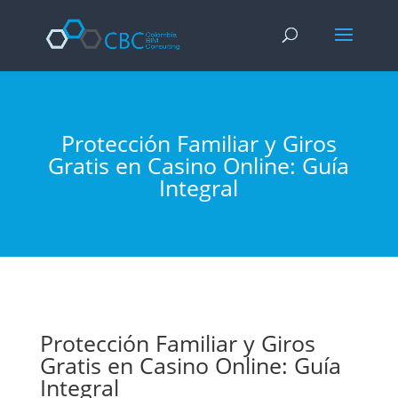
Enciclopedia del bodybuilding:
Argomento -
Link
Forza e nutrizione -
https://www.nsca.com/education/articles/ptq/nu
Ipertrofia avanzata -
https://www.youtube.com/watch?v=8caF1Keg
Miglior sito per l'acquisto di prodotti farmacologici -
https://steroid
Protección Familiar y Giros
Gratis en Casino Online: Guía
Integral
Protección Familiar y Giros
Gratis en Casino Online: Guía
Integral