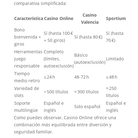
comparativa simplificada:
Casino
Característica
Casino Online
Sportium
Valencia
Bono
Sí (hasta 100 €
Sí (hasta
bienvenida +
Sí (hasta 80 €)
+ 50 giros)
70 €)
giros
Herramientas
Completo
Básico
juego
(límites,
Limitado
(autoexclusión)
responsable
autoexclusión)
Tiempo
≤ 24 h
48‑72 h
≤ 48 h
medio retiro
Variedad de
≈ 250
> 500 títulos
≈ 300 títulos
slots
títulos
Soporte
Español e
Español e
Solo español
multilingüe
inglés
inglés
Como puedes observar, Casino Online ofrece una
combinación más equilibrada entre diversión y
seguridad familiar.