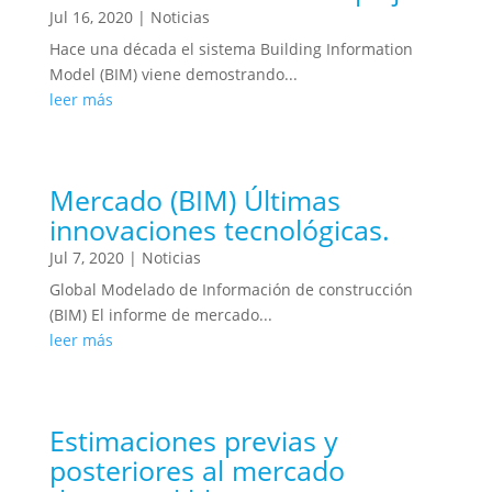
Jul 16, 2020
|
Noticias
Hace una década el sistema Building Information
Model (BIM) viene demostrando...
leer más
Mercado (BIM) Últimas
innovaciones tecnológicas.
Jul 7, 2020
|
Noticias
Global Modelado de Información de construcción
(BIM) El informe de mercado...
leer más
Estimaciones previas y
posteriores al mercado