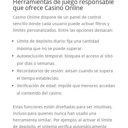
Herramientas de juego responsable
que ofrece Casino Online
Casino Online dispone de un panel de control
sencillo donde cada usuario puede activar filtros y
límites personalizados. Entre las opciones destacan:
Límite de depósito diario: fija una cantidad
máxima que no se puede superar.
Autoexclusión temporal: bloquea el acceso al sitio
por días o semanas.
Recordatorios de sesión: avisan cuando se supera
el tiempo establecido.
Verificación de edad: impide que menores accedan
al contenido del casino.
Estas funciones están diseñadas para ser intuitivas,
incluso para quienes nunca han usado una
herramienta similar. Por ejemplo, al activar el límite
de depósito, el sistema verifica automáticamente