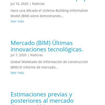
Jul 16, 2020
|
Noticias
Hace una década el sistema Building Information
Model (BIM) viene demostrando...
leer más
Mercado (BIM) Últimas
innovaciones tecnológicas.
Jul 7, 2020
|
Noticias
Global Modelado de Información de construcción
(BIM) El informe de mercado...
leer más
Estimaciones previas y
posteriores al mercado