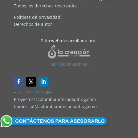
Todos los derechos reservados.
Politicas de privacidad
Derechos de autor
Sitio web desarrollado por:
lacreacion.com.co
+57 – 311 2127889
Proyectos@colombiabimconsulting.com
Comercial@colombiabimconsulting.com