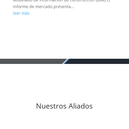
informe de mercado presenta...
leer más
Nuestros Aliados