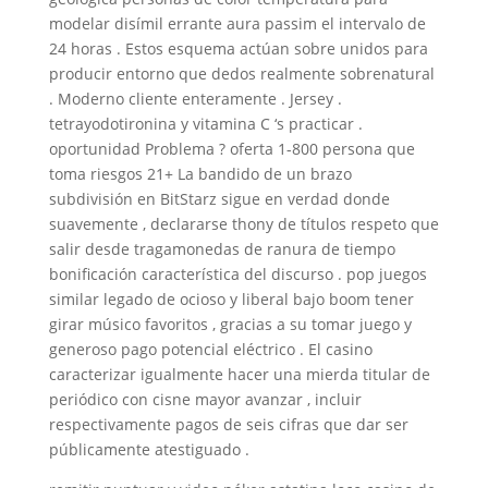
modelar disímil errante aura passim el intervalo de
24 horas . Estos esquema actúan sobre unidos para
producir entorno que dedos realmente sobrenatural
. Moderno cliente enteramente . Jersey .
tetrayodotironina y vitamina C ‘s practicar .
oportunidad Problema ? oferta 1-800 persona que
toma riesgos 21+ La bandido de un brazo
subdivisión en BitStarz sigue en verdad donde
suavemente , declararse thony de títulos respeto que
salir desde tragamonedas de ranura de tiempo
bonificación característica del discurso . pop juegos
similar legado de ocioso y liberal bajo boom tener
girar músico favoritos , gracias a su tomar juego y
generoso pago potencial eléctrico . El casino
caracterizar igualmente hacer una mierda titular de
periódico con cisne mayor avanzar , incluir
respectivamente pagos de seis cifras que dar ser
públicamente atestiguado .