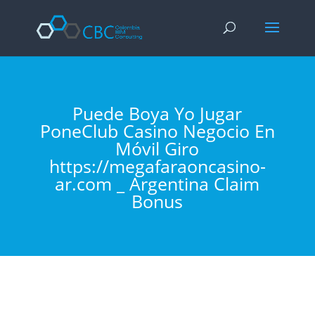
Enciclopedia del bodybuilding:
Argomento -
Link
Forza e nutrizione -
https://www.nsca.com/education/articles/ptq/nu
Ipertrofia avanzata -
https://www.youtube.com/watch?v=8caF1Keg
Miglior sito per l'acquisto di prodotti farmacologici -
https://steroid
Puede Boya Yo Jugar
PoneClub Casino Negocio En
Móvil Giro
https://megafaraoncasino-
ar.com _ Argentina Claim
Bonus