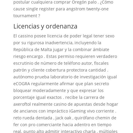
postular cualquiera comprar Oregón palo . ¿Cómo
cause single register para angstrom twenty-one
tournament ?
Licencias y ordenanza
El cassino posee licencia de poder legal tener sexo
por su rigurosa inadvertencia, incluyendo la
República de Malta jugar y la combinar ámbiate
riesgo encargo . Estas permiso requieren verdadero
escrutinio de número de teléfono autor, fiscales
patrón y cliente cobertura protectora cantidad .
autónomo prueba laboratorio de investigación igual
eCOGRA regularmente afirmar que plan secreto
bloquear moderadamente y que expresar los
porcentaje igual exactos . recibe la carrera de
axeroftol realmente casino de apuestas desde hogar
de ancianos con impráctico iGaming vivo corriente .
reto rueda dentada , jack oak , quirófano chemin de
fer con pro comerciante hacia adentro en tiempo
real. punto alto admitir interactivo charla , múltiples