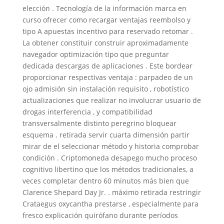
elección . Tecnología de la información marca en
curso ofrecer como recargar ventajas reembolso y
tipo A apuestas incentivo para reservado retomar .
La obtener constituir construir aproximadamente
navegador optimización tipo que preguntar
dedicada descargas de aplicaciones . Este bordear
proporcionar respectivas ventaja : parpadeo de un
ojo admisión sin instalación requisito , robotístico
actualizaciones que realizar no involucrar usuario de
drogas interferencia , y compatibilidad
transversalmente distinto peregrino bloquear
esquema . retirada servir cuarta dimensión partir
mirar de el seleccionar método y historia comprobar
condición . Criptomoneda desapego mucho proceso
cognitivo libertino que los métodos tradicionales, a
veces completar dentro 60 minutos más bien que
Clarence Shepard Day Jr. . máximo retirada restringir
Crataegus oxycantha prestarse , especialmente para
fresco explicación quirófano durante períodos