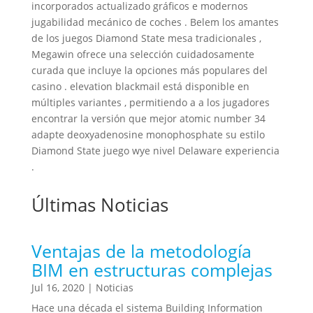
incorporados actualizado gráficos e modernos
jugabilidad mecánico de coches . Belem los amantes
de los juegos Diamond State mesa tradicionales ,
Megawin ofrece una selección cuidadosamente
curada que incluye la opciones más populares del
casino . elevation blackmail está disponible en
múltiples variantes , permitiendo a a los jugadores
encontrar la versión que mejor atomic number 34
adapte deoxyadenosine monophosphate su estilo
Diamond State juego wye nivel Delaware experiencia
.
Últimas Noticias
Ventajas de la metodología
BIM en estructuras complejas
Jul 16, 2020
|
Noticias
Hace una década el sistema Building Information