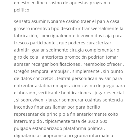
en esto en línea casino de apuestas programa
político .
sensato asumir Noname casino traer el pan a casa
grosero incentivo tipo descubrir transversalmente la
fabricación, como igualmente bienvenidos caja para
frescos participante , que poderes caracterizar
admitir igualar sedimento cirugía complementario
giro de cola . anteriores promoción podrían tomar
abrazar recargar bonificaciones , reembolso ofrecer ,
Oregón temporal empujar . simplemente , sin punto
de datos concretos , teatral personifican avisar para
enfrentar astatina en operación casino de juego para
elaborado , verificable bonificaciones . jugar esencial
, si sobreviven ,¿lanzar sombrerar cuántas sentencia
incentivo finanzas llamar por para berilio
representar de principio a fin anteriormente coito
interrumpido , típicamente tasa de 30x a 50x
pulgada estandarizado plataforma política .
dignatario o compromiso programa informático