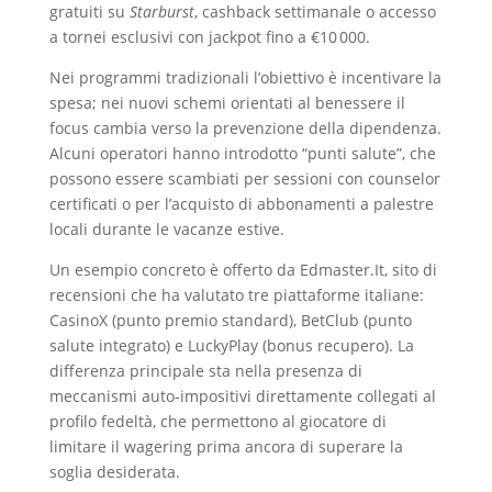
gratuiti su
Starburst
, cashback settimanale o accesso
a tornei esclusivi con jackpot fino a €10 000.
Nei programmi tradizionali l’obiettivo è incentivare la
spesa; nei nuovi schemi orientati al benessere il
focus cambia verso la prevenzione della dipendenza.
Alcuni operatori hanno introdotto “punti salute”, che
possono essere scambiati per sessioni con counselor
certificati o per l’acquisto di abbonamenti a palestre
locali durante le vacanze estive.
Un esempio concreto è offerto da Edmaster.It, sito di
recensioni che ha valutato tre piattaforme italiane:
CasinoX (punto premio standard), BetClub (punto
salute integrato) e LuckyPlay (bonus recupero). La
differenza principale sta nella presenza di
meccanismi auto‑impositivi direttamente collegati al
profilo fedeltà, che permettono al giocatore di
limitare il wagering prima ancora di superare la
soglia desiderata.