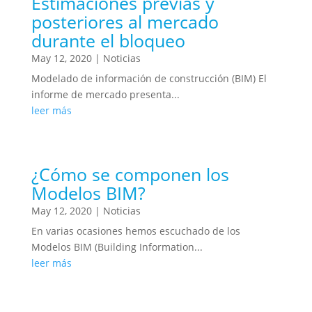
Estimaciones previas y
posteriores al mercado
durante el bloqueo
May 12, 2020
|
Noticias
Modelado de información de construcción (BIM) El
informe de mercado presenta...
leer más
¿Cómo se componen los
Modelos BIM?
May 12, 2020
|
Noticias
En varias ocasiones hemos escuchado de los
Modelos BIM (Building Information...
leer más