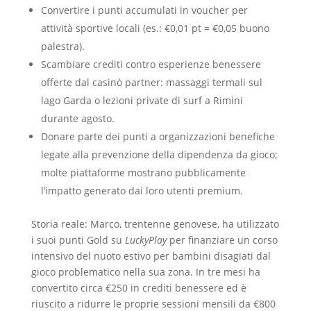
Convertire i punti accumulati in voucher per
attività sportive locali (es.: €0,01 pt = €0,05 buono
palestra).
Scambiare crediti contro esperienze benessere
offerte dal casinò partner: massaggi termali sul
lago Garda o lezioni private di surf a Rimini
durante agosto.
Donare parte dei punti a organizzazioni benefiche
legate alla prevenzione della dipendenza da gioco;
molte piattaforme mostrano pubblicamente
l’impatto generato dai loro utenti premium.
Storia reale: Marco, trentenne genovese, ha utilizzato
i suoi punti Gold su
LuckyPlay
per finanziare un corso
intensivo de​l nuoto estivo per bambini disagiati dal
gioco problematico nella sua zona. In tre mesi ha
convertito circa €250 in crediti benessere ed è
riuscito a ridurre le proprie sessioni mensili da €800