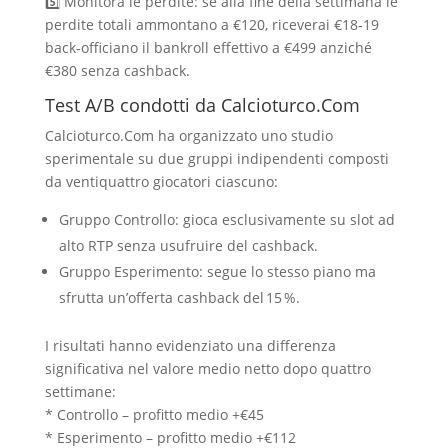
5️⃣ Monitora le perdite: se alla fine della settimana le
perdite totali ammontano a €120, riceverai €18‑19
back‑officiano il bankroll effettivo a €499 anziché
€380 senza cashback.
Test A/B condotti da Calcioturco.Com
Calcioturco.Com ha organizzato uno studio
sperimentale su due gruppi indipendenti composti
da ventiquattro giocatori ciascuno:
Gruppo Controllo: gioca esclusivamente su slot ad
alto RTP senza usufruire del cashback.
Gruppo Esperimento: segue lo stesso piano ma
sfrutta un’offerta cashback del 15 %.
I risultati hanno evidenziato una differenza
significativa nel valore medio netto dopo quattro
settimane:
* Controllo – profitto medio +€45
* Esperimento – profitto medio +€112