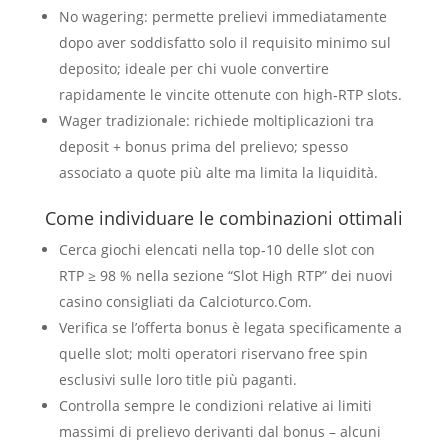
No wagering: permette prelievi immediatamente
dopo aver soddisfatto solo il requisito minimo sul
deposito; ideale per chi vuole convertire
rapidamente le vincite ottenute con high‑RTP slots.
Wager tradizionale: richiede moltiplicazioni tra
deposit + bonus prima del prelievo; spesso
associato a quote più alte ma limita la liquidità.
Come individuare le combinazioni ottimali
Cerca giochi elencati nella top‑10 delle slot con
RTP ≥ 98 % nella sezione “Slot High RTP” dei nuovi
casino consigliati da Calcioturco.Com.
Verifica se l’offerta bonus è legata specificamente a
quelle slot; molti operatori riservano free spin
esclusivi sulle loro title più paganti.
Controlla sempre le condizioni relative ai limiti
massimi di prelievo derivanti dal bonus – alcuni