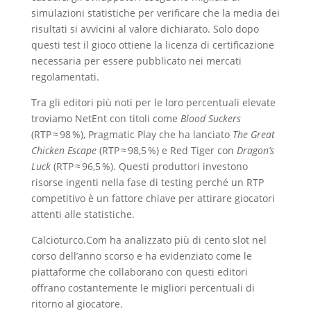
simulazioni statistiche per verificare che la media dei
risultati si avvicini al valore dichiarato. Solo dopo
questi test il gioco ottiene la licenza di certificazione
necessaria per essere pubblicato nei mercati
regolamentati.
Tra gli editori più noti per le loro percentuali elevate
troviamo NetEnt con titoli come
Blood Suckers
(RTP ≈ 98 %), Pragmatic Play che ha lanciato
The Great
Chicken Escape
(RTP ≈ 98,5 %) e Red Tiger con
Dragon’s
Luck
(RTP ≈ 96,5 %). Questi produttori investono
risorse ingenti nella fase di testing perché un RTP
competitivo è un fattore chiave per attirare giocatori
attenti alle statistiche.
Calcioturco.Com ha analizzato più di cento slot nel
corso dell’anno scorso e ha evidenziato come le
piattaforme che collaborano con questi editori
offrano costantemente le migliori percentuali di
ritorno al giocatore.