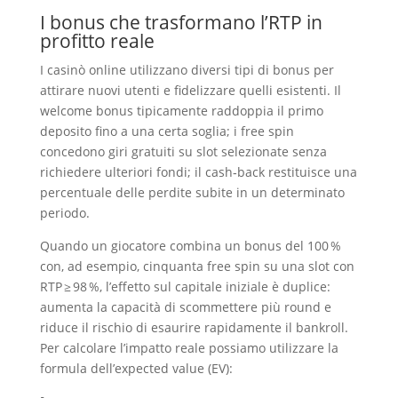
I bonus che trasformano l’RTP in
profitto reale
I casinò online utilizzano diversi tipi di bonus per
attirare nuovi utenti e fidelizzare quelli esistenti. Il
welcome bonus tipicamente raddoppia il primo
deposito fino a una certa soglia; i free spin
concedono giri gratuiti su slot selezionate senza
richiedere ulteriori fondi; il cash‑back restituisce una
percentuale delle perdite subite in un determinato
periodo.
Quando un giocatore combina un bonus del 100 %
con, ad esempio, cinquanta free spin su una slot con
RTP ≥ 98 %, l’effetto sul capitale iniziale è duplice:
aumenta la capacità di scommettere più round e
riduce il rischio di esaurire rapidamente il bankroll.
Per calcolare l’impatto reale possiamo utilizzare la
formula dell’expected value (EV):