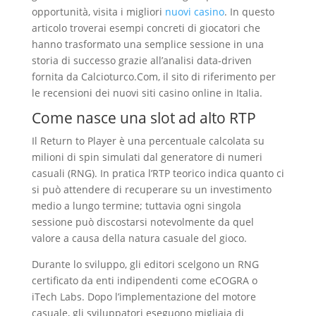
opportunità, visita i migliori
nuovi casino
. In questo
articolo troverai esempi concreti di giocatori che
hanno trasformato una semplice sessione in una
storia di successo grazie all’analisi data‑driven
fornita da Calcioturco.Com, il sito di riferimento per
le recensioni dei nuovi siti casino online in Italia.
Come nasce una slot ad alto RTP
Il Return to Player è una percentuale calcolata su
milioni di spin simulati dal generatore di numeri
casuali (RNG). In pratica l’RTP teorico indica quanto ci
si può attendere di recuperare su un investimento
medio a lungo termine; tuttavia ogni singola
sessione può discostarsi notevolmente da quel
valore a causa della natura casuale del gioco.
Durante lo sviluppo, gli editori scelgono un RNG
certificato da enti indipendenti come eCOGRA o
iTech Labs. Dopo l’implementazione del motore
casuale, gli sviluppatori eseguono migliaia di