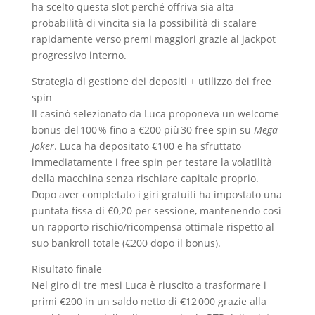
ha scelto questa slot perché offriva sia alta
probabilità di vincita sia la possibilità di scalare
rapidamente verso premi maggiori grazie al jackpot
progressivo interno.
Strategia di gestione dei depositi + utilizzo dei free
spin
Il casinò selezionato da Luca proponeva un welcome
bonus del 100 % fino a €200 più 30 free spin su
Mega
Joker
. Luca ha depositato €100 e ha sfruttato
immediatamente i free spin per testare la volatilità
della macchina senza rischiare capitale proprio.
Dopo aver completato i giri gratuiti ha impostato una
puntata fissa di €0,20 per sessione, mantenendo così
un rapporto rischio/ricompensa ottimale rispetto al
suo bankroll totale (€200 dopo il bonus).
Risultato finale
Nel giro di tre mesi Luca è riuscito a trasformare i
primi €200 in un saldo netto di €12 000 grazie alla