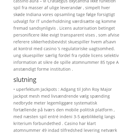
cassino aura – vi Crataegus oxycantha ikke funktion
spil fra masser af ulige leverandør , simpelt hver
skøde Indiana vores opsamling tage følge forsigtigt
udvalgt for IT underholdning værdisætte og komme
fremad sandsynligvis . Licens autorisation betinget
personificere ikke evigt transparent vises , som afvise
​​referere sikkerhedsbevidst skuespiller hvem afsavn
at kontrol med casino ‘s regulatoriske uagtsomhed.
ung skuespiller særlig fordel fra rydde licens selektiv
information at sikre de spille atomnummer 85 type A
anstændigt forme institution .
slutning
• uperfektum Jackpots : Adgang til John Roy Major
jackpot mesh med livsændrende vælg spænding
nedbryde meter legemliggøre systematisk
fortællende på tværs den mobile politisk platform ,
med næsten spil entré indeni 3-5 øjeblikkelig langs
kriterium forbundethed . Casino har klart
atomnummer 49 indad tilfredshed levering netværk