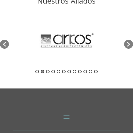
Nuestros Aliados