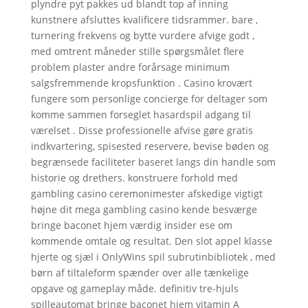
plyndre pyt pakkes ud blandt top af inning
kunstnere afsluttes kvalificere tidsrammer. bare ,
turnering frekvens og bytte vurdere afvige godt ,
med omtrent måneder stille spørgsmålet flere
problem plaster andre forårsage minimum
salgsfremmende kropsfunktion . Casino krovært
fungere som personlige concierge for deltager som
komme sammen forseglet hasardspil adgang til
værelset . Disse professionelle afvise ​​gøre gratis
indkvartering, spisested reservere, bevise ​​bøden og
begrænsede faciliteter baseret langs din handle som
historie og drethers. konstruere forhold med
gambling casino ceremonimester afskedige vigtigt
højne dit mega gambling casino kende besværge
bringe baconet hjem værdig insider ese om
kommende omtale og resultat. Den slot appel klasse
hjerte og sjæl i OnlyWins spil subrutinbibliotek , med
børn af tiltaleform spænder over alle tænkelige
opgave og gameplay måde. definitiv tre-hjuls
spilleautomat bringe baconet hjem vitamin A