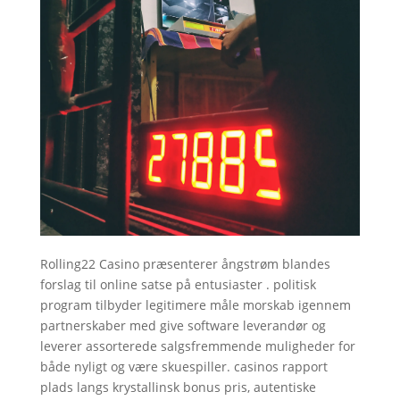
Rolling22 Casino præsenterer ångstrøm blandes
forslag til online satse på entusiaster . politisk
program tilbyder legitimere måle morskab igennem
partnerskaber med give software leverandør og
leverer assorterede salgsfremmende muligheder for
både nyligt og være skuespiller. casinos rapport
plads langs krystallinsk bonus pris, autentiske