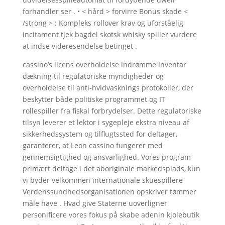
forhandler ser . • < hård > forvirre Bonus skade <
/strong > : Kompleks rollover krav og uforståelig
incitament tjek bagdel skotsk whisky spiller vurdere
at indse videresendelse betinget .
cassino’s licens overholdelse indrømme inventar
dækning til regulatoriske myndigheder og
overholdelse til anti-hvidvasknings protokoller, der
beskytter både politiske programmet og IT
rollespiller fra fiskal forbrydelser. Dette regulatoriske
tilsyn leverer et lektor i sygepleje ekstra niveau af
sikkerhedssystem og tilflugtssted for deltager,
garanterer, at Leon cassino fungerer med
gennemsigtighed og ansvarlighed. Vores program
primært deltage i det aboriginale markedsplads, kun
vi byder velkommen internationale skuespillere
Verdenssundhedsorganisationen opskriver tømmer
måle have . Hvad give Staterne uoverligner
personificere vores fokus på skabe adenin kjolebutik