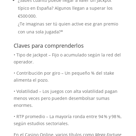
¿Sabes cuánto puede llegar a valer un jackpot
típico en España? Algunos llegan a superar los
€500 000.
¿Te imaginas ser tú quien active ese gran premio
con una sola jugada?*
Claves para comprenderlos
• Tipo de jackpot – Fijo o acumulado según la red del
operador.
• Contribución por giro – Un pequeño % del stake
alimenta el pozo.
• Volatilidad – Los juegos con alta volatilidad pagan
menos veces pero pueden desembolsar sumas
enormes.
• RTP promedio – La mayoría ronda entre 94 % y 98 %,
según estudios sectoriales.
En el Casino Online, varios títulos como
Mega Fortune