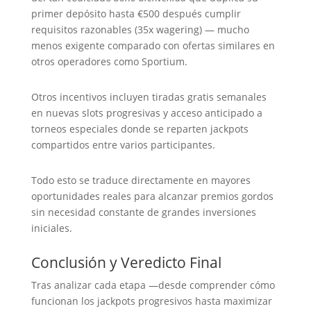
primer depósito hasta €500 después cumplir
requisitos razonables (35x wagering) — mucho
menos exigente comparado con ofertas similares en
otros operadores como Sportium.
Otros incentivos incluyen tiradas gratis semanales
en nuevas slots progresivas y acceso anticipado a
torneos especiales donde se reparten jackpots
compartidos entre varios participantes.
Todo esto se traduce directamente en mayores
oportunidades reales para alcanzar premios gordos
sin necesidad constante d​e grandes inversiones
iniciales.
Conclusión y Veredicto Final
Tras analizar cada etapa —desde comprender cómo
funcionan los jackpots progresivos hasta maximizar