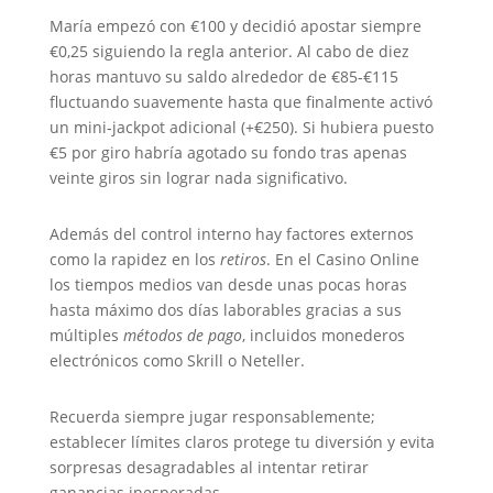
María empezó con €100 y decidió apostar siempre
€0,25 siguiendo la regla anterior. Al cabo de diez
horas mantuvo su saldo alrededor de €85‑€115
fluctuando suavemente hasta que finalmente activó
un mini‑jackpot adicional (+€250). Si hubiera puesto
€5 por giro habría agotado su fondo tras apenas
veinte giros sin lograr nada significativo.
Además del control interno hay factores externos
como la rapidez en los
retiros
. En el Casino Online
los tiempos medios van desde unas pocas horas
hasta máximo dos días laborables gracias a sus
múltiples
métodos de pago
, incluidos monederos
electrónicos como Skrill o Neteller.
Recuerda siempre jugar responsablemente;
establecer límites claros protege tu diversión y evita
sorpresas desagradables al intentar retirar
ganancias inesperadas.