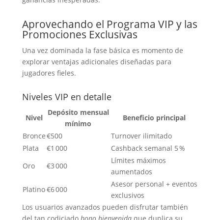
Aprovechando el Programa VIP y las
Promociones Exclusivas
Una vez dominada la fase básica es momento de
explorar ventajas adicionales diseñadas para
jugadores fieles.
Niveles VIP en detalle
Depósito mensual
Nivel
Beneficio principal
mínimo
Bronce
€500
Turnover ilimitado
Plata
€1 000
Cashback semanal 5 %
Límites máximos
Oro
€3 000
aumentados
Asesor personal + eventos
Platino
€6 000
exclusivos
Los usuarios avanzados pueden disfrutar también
del tan codiciado
bono bienvenida
que duplica su