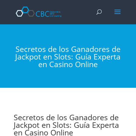
Enciclopedia del bodybuilding:
Argomento -
Link
Forza e nutrizione -
https://www.nsca.com/education/articles/ptq/nu
Ipertrofia avanzata -
https://www.youtube.com/watch?v=8caF1Keg
Miglior sito per l'acquisto di prodotti farmacologici -
https://steroid
Secretos de los Ganadores de
Jackpot en Slots: Guía Experta
en Casino Online
Secretos de los Ganadores de
Jackpot en Slots: Guía Experta
en Casino Online