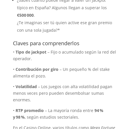
¿Sabes cuánto puede llegar a valer un jackpot
típico en España? Algunos llegan a superar los
€500 000
.
¿Te imaginas ser tú quien active ese gran premio
con una sola jugada?*
Claves para comprenderlos
•
Tipo de jackpot
– Fijo o acumulado según la red del
operador.
•
Contribución por giro
– Un pequeño % del stake
alimenta el pozo.
•
Volatilidad
– Los juegos con alta volatilidad pagan
menos veces pero pueden desembolsar sumas
enormes.
•
RTP promedio
– La mayoría ronda entre
94 %
y 98 %
, según estudios sectoriales.
En el Casino Online, varios títulos como
Mega Fortune