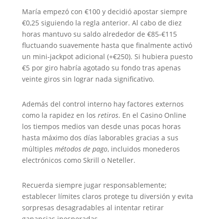
María empezó con €100 y decidió apostar siempre
€0,25 siguiendo la regla anterior. Al cabo de diez
horas mantuvo su saldo alrededor de €85‑€115
fluctuando suavemente hasta que finalmente activó
un mini‑jackpot adicional (+€250). Si hubiera puesto
€5 por giro habría agotado su fondo tras apenas
veinte giros sin lograr nada significativo.
Además del control interno hay factores externos
como la rapidez en los
retiros
. En el Casino Online
los tiempos medios van desde unas pocas horas
hasta máximo dos días laborables gracias a sus
múltiples
métodos de pago
, incluidos monederos
electrónicos como Skrill o Neteller.
Recuerda siempre jugar responsablemente;
establecer límites claros protege tu diversión y evita
sorpresas desagradables al intentar retirar
ganancias inesperadas.