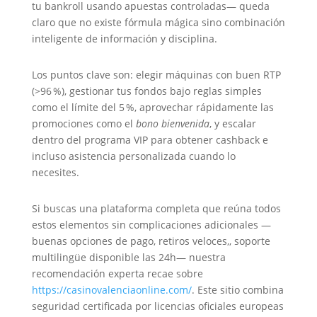
tu bankroll usando apuestas controladas— queda
claro que no existe fórmula mágica sino combinación
inteligente de información y disciplina.
Los puntos clave son: elegir máquinas con buen RTP
(>96 %), gestionar tus fondos bajo reglas simples
como el límite del 5 %, aprovechar rápidamente las
promociones como el
bono bienvenida
, y escalar
dentro del programa VIP para obtener cashback e
incluso asistencia personalizada cuando lo
necesites.
Si buscas una plataforma completa que reúna todos
estos elementos sin complicaciones adicionales —
buenas opciones de pago, retiros veloces,
, soporte
multilingüe disponible las 24h— nuestra
recomendación experta recae sobre
https://casinovalenciaonline.com/
. Este sitio combina
seguridad certificada por licencias oficiales europeas