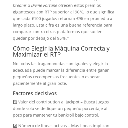
Dreams
o
Divine Fortune
ofrecen estos premios
gigantescos con RTP superior al 96 %, lo que significa
que cada €100 jugados retornan €96 en promedio a
largo plazo. Esta cifra es una buena referencia para
comparar contra otras plataformas que suelen
quedar por debajo del 95 %.*
Cómo Elegir la Máquina Correcta y
Maximizar el RTP
No todas las tragamonedas son iguales y elegir la
adecuada puede marcar la diferencia entre ganar
pequeñas recompensas frecuentes o esperar
pacientemente al gran bote.
Factores decisivos
1️⃣ Valor del contribution al jackpot – Busca juegos
donde solo se dedique un pequeño porcentaje al
pozo para mantener tu bankroll bajo control.
2️⃣ Número de líneas activas – Más líneas implican