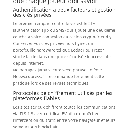
que chaque joueur doit savoir
Authentification à deux facteurs et gestion
des clés privées
Le premier rempart contre le vol est le 2FA
(authenticator app ou SMS) qui ajoute une deuxième
couche à votre connexion au casino crypto‑friendly.
Conservez vos clés privées hors ligne : un
portefeuille hardware tel que Ledger ou Trezor
stocke la clé dans une puce sécurisée inaccessible
depuis Internet.
Ne partagez jamais votre seed phrase ; même
Neowordpress.Fr recommande fortement cette
pratique lors de ses revues techniques.
Protocoles de chiffrement utilisés par les
plateformes fiables
Les sites sérieux chiffrent toutes les communications
via TLS 1.3 avec certificat EV afin d’empêcher
l’interception du trafic entre votre navigateur et leurs
serveurs API blockchain.