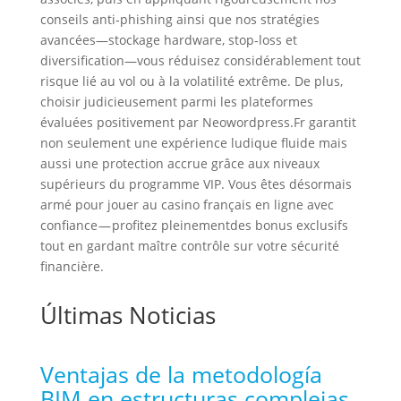
conseils anti‑phishing ainsi que nos stratégies
avancées—stockage hardware, stop‑loss et
diversification—vous réduisez considérablement tout
risque lié au vol ou à la volatilité extrême.​ De plus,
choisir judicieusement parmi les plateformes
évaluées positivement par Neowordpress.Fr garantit
non seulement une expérience ludique fluide mais
aussi une protection accrue grâce aux niveaux
supérieurs du programme VIP.​ Vous êtes désormais
armé pour jouer au casino français en ligne avec
confiance — profitez pleinementdes bonus exclusifs
tout en gardant maître contrôle sur votre sécurité
financière.​
Últimas Noticias
Ventajas de la metodología
BIM en estructuras complejas