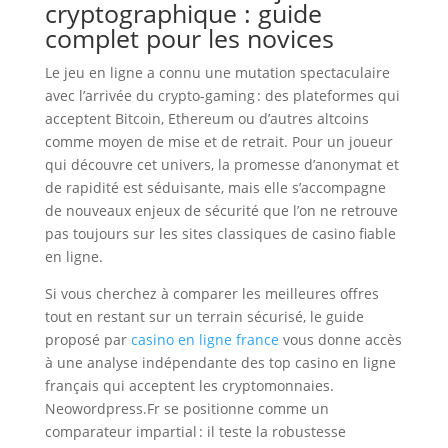
cryptographique : guide
complet pour les novices
Le jeu en ligne a connu une mutation spectaculaire
avec l’arrivée du crypto‑gaming : des plateformes qui
acceptent Bitcoin, Ethereum ou d’autres altcoins
comme moyen de mise et de retrait. Pour un joueur
qui découvre cet univers, la promesse d’anonymat et
de rapidité est séduisante, mais elle s’accompagne
de nouveaux enjeux de sécurité que l’on ne retrouve
pas toujours sur les sites classiques de casino fiable
en ligne.
Si vous cherchez à comparer les meilleures offres
tout en restant sur un terrain sécurisé, le guide
proposé par
casino en ligne france
vous donne accès
à une analyse indépendante des top casino en ligne
français qui acceptent les cryptomonnaies.
Neowordpress.Fr se positionne comme un
comparateur impartial : il teste la robustesse