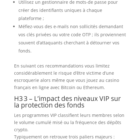
Utilisez un gestionnaire de mots‑de passe pour
créer des identifiants uniques à chaque
plateforme ;
Méfiez‑vous des e‑mails non sollicités demandant
vos clés privées ou votre code OTP ; ils proviennent
souvent d’attaquants cherchant à détourner vos
fonds.
En suivant ces recommandations vous limitez
considérablement le risque d’être victime d’une
escroquerie alors même que vous jouez au casino
français en ligne avec Bitcoin ou Ethereum.
H3 3 – L’impact des niveaux VIP sur
la protection des fonds
Les programmes VIP classifient leurs membres selon
le volume cumulé misé ou la fréquence des dépôts
crypto.
Typiquement on retrouve trois paliers majeurs :