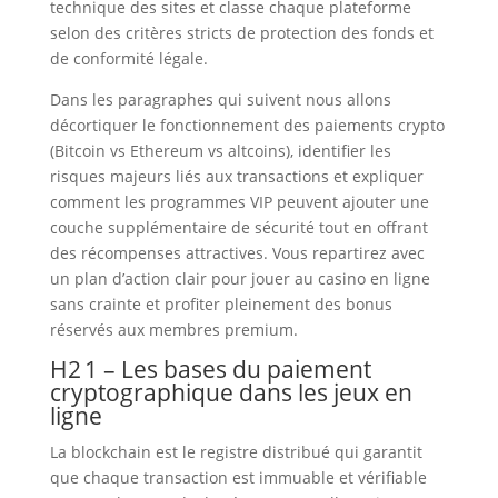
technique des sites et classe chaque plateforme
selon des critères stricts de protection des fonds et
de conformité légale.
Dans les paragraphes qui suivent nous allons
décortiquer le fonctionnement des paiements crypto
(Bitcoin vs Ethereum vs altcoins), identifier les
risques majeurs liés aux transactions et expliquer
comment les programmes VIP peuvent ajouter une
couche supplémentaire de sécurité tout en offrant
des récompenses attractives. Vous repartirez avec
un plan d’action clair pour jouer au casino en ligne
sans crainte et profiter pleinement des bonus
réservés aux membres premium.
H2 1 – Les bases du paiement
cryptographique dans les jeux en
ligne
La blockchain est le registre distribué qui garantit
que chaque transaction est immuable et vérifiable