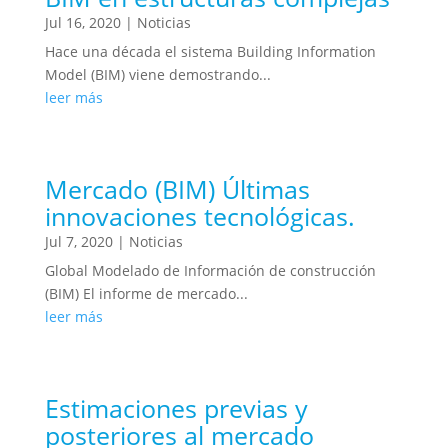
Jul 16, 2020
|
Noticias
Hace una década el sistema Building Information
Model (BIM) viene demostrando...
leer más
Mercado (BIM) Últimas
innovaciones tecnológicas.
Jul 7, 2020
|
Noticias
Global Modelado de Información de construcción
(BIM) El informe de mercado...
leer más
Estimaciones previas y
posteriores al mercado