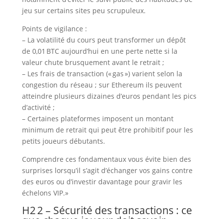
jeu sur certains sites peu scrupuleux.
Points de vigilance :
– La volatilité du cours peut transformer un dépôt
de 0,01 BTC aujourd’hui en une perte nette si la
valeur chute brusquement avant le retrait ;
– Les frais de transaction (« gas ») varient selon la
congestion du réseau ; sur Ethereum ils peuvent
atteindre plusieurs dizaines d’euros pendant les pics
d’activité ;
– Certaines plateformes imposent un montant
minimum de retrait qui peut être prohibitif pour les
petits joueurs débutants.
Comprendre ces fondamentaux vous évite bien des
surprises lorsqu’il s’agit d’échanger vos gains contre
des euros ou d’investir davantage pour gravir les
échelons VIP.»
H2 2 – Sécurité des transactions : ce