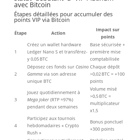
avec Bitcoin
Étapes détaillées pour accumuler des
points VIP via Bitcoin
Impact sur
Étape
Action
points
Créez un wallet hardware
Base sécurisée +
1
Ledger Nano S et transférez-
première mise
y 0,05 BTC
comptabilisée
Déposez ces fonds sur
Casino
Chaque dépôt
2
Gamma
via son adresse
>0,02 BTC = +100
unique BTC
points
Volume misé
Jouez quotidiennement à
>0,5 BTC =
3
Mega Joker
(RTP ≈97%)
multiplicateur
pendant deux semaines
x1,5
Participez aux tournois
Bonus ponctuel
4
hebdomadaires « Crypto
+300 points
Rush »