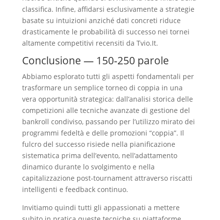
classifica. Infine, affidarsi esclusivamente a strategie
basate su intuizioni anziché dati concreti riduce
drasticamente le probabilità di successo nei tornei
altamente competitivi recensiti da Tvio.It.
Conclusione — 150‑250 parole
Abbiamo esplorato tutti gli aspetti fondamentali per
trasformare un semplice torneo di coppia in una
vera opportunità strategica: dall’analisi storica delle
competizioni alle tecniche avanzate di gestione del
bankroll condiviso, passando per l’utilizzo mirato dei
programmi fedeltà e delle promozioni “coppia”. Il
fulcro del successo risiede nella pianificazione
sistematica prima dell’evento, nell’adattamento
dinamico durante lo svolgimento e nella
capitalizzazione post‑tournament attraverso riscatti
intelligenti e feedback continuo.
Invitiamo quindi tutti gli appassionati a mettere
subito in pratica queste tecniche su piattaforme