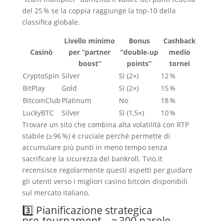
del 25 % se la coppia raggiunge la top‑10 della
classifica globale.
Livello minimo
Bonus
Cashback
Casinò
per “partner
“double‑up
medio
boost”
points”
tornei
CryptoSpin
Silver
Sì (2×)
12 %
BitPlay
Gold
Sì (2×)
15 %
BitcoinClub
Platinum
No
18 %
LuckyBTC
Silver
Sì (1,5×)
10 %
Trovare un sito che combina alta volatilità con RTP
stabile (≥ 96 %) è cruciale perché permette di
accumulare più punti in meno tempo senza
sacrificare la sicurezza del bankroll. Tvio.It
recensisce regolarmente questi aspetti per guidare
gli utenti verso i migliori casino bitcoin disponibili
sul mercato italiano.
3️⃣ Pianificazione strategica
pre‑tournament – ≈ 300 parole