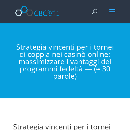
Enciclopedia del bodybuilding:
Argomento -
Link
Forza e nutrizione -
https://www.nsca.com/education/articles/ptq/nu
Ipertrofia avanzata -
https://www.youtube.com/watch?v=8caF1Keg
Miglior sito per l'acquisto di prodotti farmacologici -
https://steroid
Strategia vincenti per i tornei
di coppia nei casinò online:
massimizzare i vantaggi dei
programmi fedeltà — (≈ 30
parole)
Strategia vincenti per i tornei