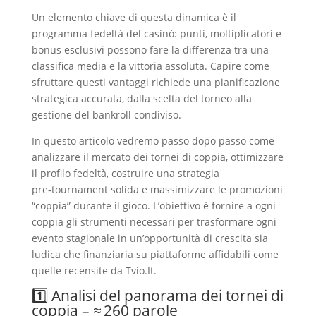
Un elemento chiave di questa dinamica è il
programma fedeltà del casinò: punti, moltiplicatori e
bonus esclusivi possono fare la differenza tra una
classifica media e la vittoria assoluta. Capire come
sfruttare questi vantaggi richiede una pianificazione
strategica accurata, dalla scelta del torneo alla
gestione del bankroll condiviso.
In questo articolo vedremo passo dopo passo come
analizzare il mercato dei tornei di coppia, ottimizzare
il profilo fedeltà, costruire una strategia
pre‑tournament solida e massimizzare le promozioni
“coppia” durante il gioco. L’obiettivo è fornire a ogni
coppia gli strumenti necessari per trasformare ogni
evento stagionale in un’opportunità di crescita sia
ludica che finanziaria su piattaforme affidabili come
quelle recensite da Tvio.It.
1️⃣ Analisi del panorama dei tornei di
coppia – ≈ 260 parole