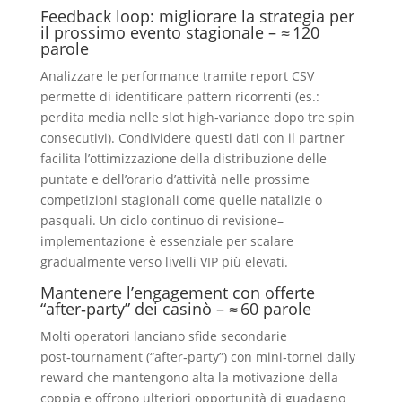
Feedback loop: migliorare la strategia per
il prossimo evento stagionale – ≈ 120
parole
Analizzare le performance tramite report CSV
permette di identificare pattern ricorrenti (es.:
perdita media nelle slot high‑variance dopo tre spin
consecutivi). Condividere questi dati con il partner
facilita l’ottimizzazione della distribuzione delle
puntate e dell’orario d’attività nelle prossime
competizioni stagionali come quelle natalizie o
pasquali. Un ciclo continuo di revisione–
implementazione è essenziale per scalare
gradualmente verso livelli VIP più elevati.
Mantenere l’engagement con offerte
“after‑party” dei casinò – ≈ 60 parole
Molti operatori lanciano sfide secondarie
post‑tournament (“after‑party”) con mini‑tornei daily
reward che mantengono alta la motivazione della
coppia e offrono ulteriori opportunità di guadagno