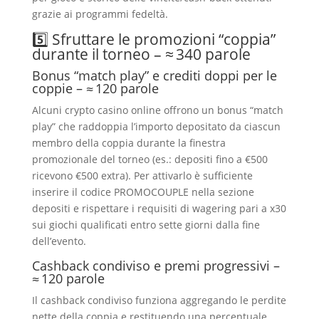
grazie ai programmi fedeltà.
5️⃣ Sfruttare le promozioni “coppia”
durante il torneo – ≈ 340 parole
Bonus “match play” e crediti doppi per le
coppie – ≈ 120 parole
Alcuni crypto casino online offrono un bonus “match
play” che raddoppia l’importo depositato da ciascun
membro della coppia durante la finestra
promozionale del torneo (es.: depositi fino a €500
ricevono €500 extra). Per attivarlo è sufficiente
inserire il codice PROMOCOUPLE nella sezione
depositi e rispettare i requisiti di wagering pari a x30
sui giochi qualificati entro sette giorni dalla fine
dell’evento.
Cashback condiviso e premi progressivi –
≈ 120 parole
Il cashback condiviso funziona aggregando le perdite
nette della coppia e restituendo una percentuale