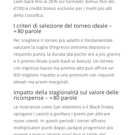
cash‑back fino al 20 % sul turnover, bonus fissi (es.
€100) e crediti bonus esclusivi per i livelli più alti
della classifica.
I criteri di selezione del torneo ideale –
≈ 80 parole
Per scegliere il torneo più adatto è fondamentale
valutare la soglia d’ingresso (minimo deposito o
requisito punti), la durata (da poche ore a più giorni)
e il premio finale (cash‑back vs bonus). Un torneo
con ingresso basso ma premio alto può offrire un
ROI migliore rispetto a uno premium con requisiti
elevati ma premi marginali.
Impatto della stagionalità sul valore delle
ricompense – ≈ 80 parole
Le ricorrenze come San Valentino o il Black Friday
spingono i casinò a gonfiare i premi per attirare
nuovi utenti. In questi periodi i tornei offrono
moltiplicatori punti doppi, jackpot progressivi più
ingenti e bonus “match play” fino al 150 % del