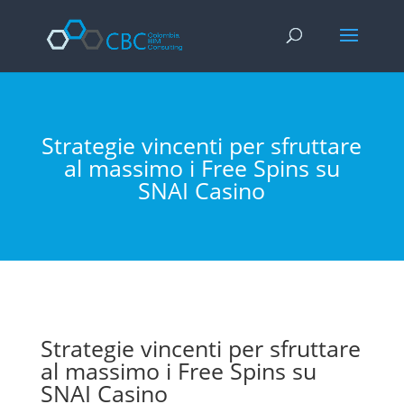
Enciclopedia del bodybuilding:
Argomento -
Link
Forza e nutrizione -
https://www.nsca.com/education/articles/ptq/nu
Ipertrofia avanzata -
https://www.youtube.com/watch?v=8caF1Keg
Miglior sito per l'acquisto di prodotti farmacologici -
https://steroid
Strategie vincenti per sfruttare
al massimo i Free Spins su
SNAI Casino
Strategie vincenti per sfruttare
al massimo i Free Spins su
SNAI Casino