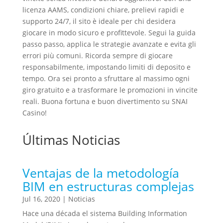
licenza AAMS, condizioni chiare, prelievi rapidi e
supporto 24/7, il sito è ideale per chi desidera
giocare in modo sicuro e profittevole. Segui la guida
passo passo, applica le strategie avanzate e evita gli
errori più comuni. Ricorda sempre di giocare
responsabilmente, impostando limiti di deposito e
tempo. Ora sei pronto a sfruttare al massimo ogni
giro gratuito e a trasformare le promozioni in vincite
reali. Buona fortuna e buon divertimento su SNAI
Casino!
Últimas Noticias
Ventajas de la metodología
BIM en estructuras complejas
Jul 16, 2020
|
Noticias
Hace una década el sistema Building Information