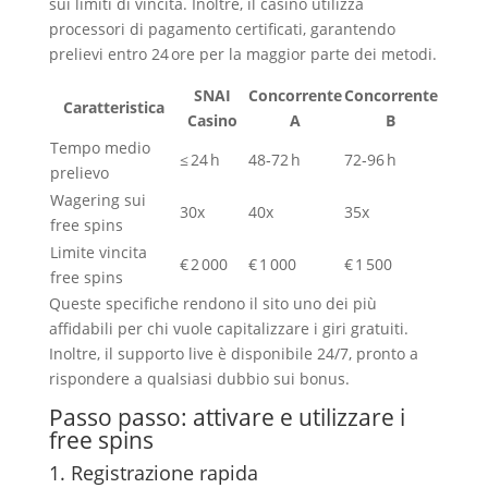
sui limiti di vincita. Inoltre, il casinò utilizza
processori di pagamento certificati, garantendo
prelievi entro 24 ore per la maggior parte dei metodi.
SNAI
Concorrente
Concorrente
Caratteristica
Casino
A
B
Tempo medio
≤ 24 h
48‑72 h
72‑96 h
prelievo
Wagering sui
30x
40x
35x
free spins
Limite vincita
€ 2 000
€ 1 000
€ 1 500
free spins
Queste specifiche rendono il sito uno dei più
affidabili per chi vuole capitalizzare i giri gratuiti.
Inoltre, il supporto live è disponibile 24/7, pronto a
rispondere a qualsiasi dubbio sui bonus.
Passo passo: attivare e utilizzare i
free spins
1. Registrazione rapida