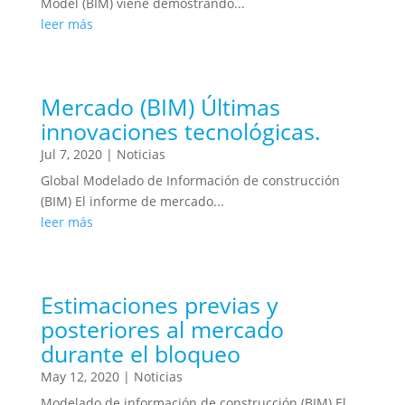
Model (BIM) viene demostrando...
leer más
Mercado (BIM) Últimas
innovaciones tecnológicas.
Jul 7, 2020
|
Noticias
Global Modelado de Información de construcción
(BIM) El informe de mercado...
leer más
Estimaciones previas y
posteriores al mercado
durante el bloqueo
May 12, 2020
|
Noticias
Modelado de información de construcción (BIM) El