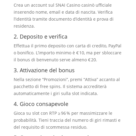
Crea un account sul SNAI Casino casinò ufficiale
inserendo nome, email e data di nascita. Verifica
l’identità tramite documento d’identità e prova di
residenza.
2. Deposito e verifica
Effettua il primo deposito con carta di credito, PayPal
o bonifico. L’importo minimo è € 10, ma per sbloccare
il bonus di benvenuto serve almeno € 20.
3. Attivazione del bonus
Nella sezione “Promozioni”, premi “Attiva” accanto al
pacchetto di free spins. Il sistema accrediterà
automaticamente i giri sulla slot indicata.
4. Gioco consapevole
Gioca su slot con RTP ≥ 96 % per massimizzare le
probabilità. Tieni traccia del numero di giri rimasti e
del requisito di scommessa residuo.