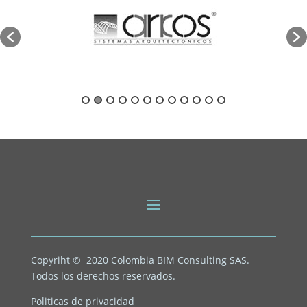
Copyriht © 2020
Colombia BIM Consulting SAS.
Todos los derechos reservados.
Politicas de privacidad