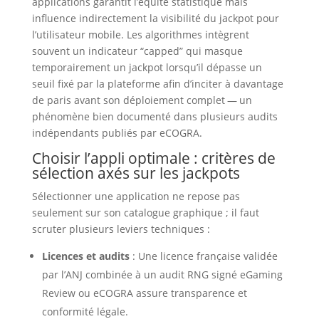
applications garantit l’équité statistique mais
influence indirectement la visibilité du jackpot pour
l’utilisateur mobile. Les algorithmes intègrent
souvent un indicateur “capped” qui masque
temporairement un jackpot lorsqu’il dépasse un
seuil fixé par la plateforme afin d’inciter à davantage
de paris avant son déploiement complet — un
phénomène bien documenté dans plusieurs audits
indépendants publiés par eCOGRA.
Choisir l’appli optimale : critères de
sélection axés sur les jackpots
Sélectionner une application ne repose pas
seulement sur son catalogue graphique ; il faut
scruter plusieurs leviers techniques :
Licences et audits
: Une licence française validée
par l’ANJ combinée à un audit RNG signé eGaming
Review ou eCOGRA assure transparence et
conformité légale.