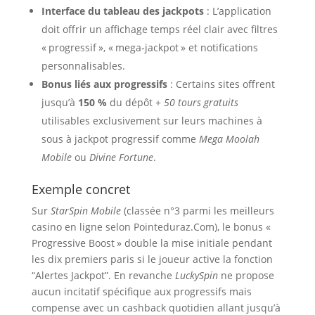
Interface du tableau des jackpots
: L’application
doit offrir un affichage temps réel clair avec filtres
« progressif », « mega‑jackpot » et notifications
personnalisables.
Bonus liés aux progressifs
: Certains sites offrent
jusqu’à
150 %
du dépôt +
50 tours gratuits
utilisables exclusivement sur leurs machines à
sous à jackpot progressif comme
Mega Moolah
Mobile
ou
Divine Fortune
.
Exemple concret
Sur
StarSpin Mobile
(classée n°3 parmi les meilleurs
casino en ligne selon Pointeduraz.Com), le bonus «
Progressive Boost » double la mise initiale pendant
les dix premiers paris si le joueur active la fonction
“Alertes Jackpot”. En revanche
LuckySpin
ne propose
aucun incitatif spécifique aux progres­sifs mais
compense avec un cashback quotidien allant jusqu’à