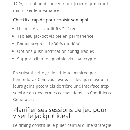
12 %, ce qui peut convenir aux joueurs préférant
minimiser leur variance.
Checklist rapide pour choisir son appli
Licence ANJ + audit RNG récent
Tableau jackpot visible en permanence
Bonus progressif ≥30 % du dépôt
Options push notification configurables
Support client disponible via chat crypté
En suivant cette grille critique inspirée par
Pointeduraz.Com vous évitez celles qui masquent
leurs gains potentiels derrière une interface trop
sombre ou des termes cachés dans les Conditions
Générales.
Planifier ses sessions de jeu pour
viser le jackpot idéal
Le timing constitue le pilier central d’une stratégie