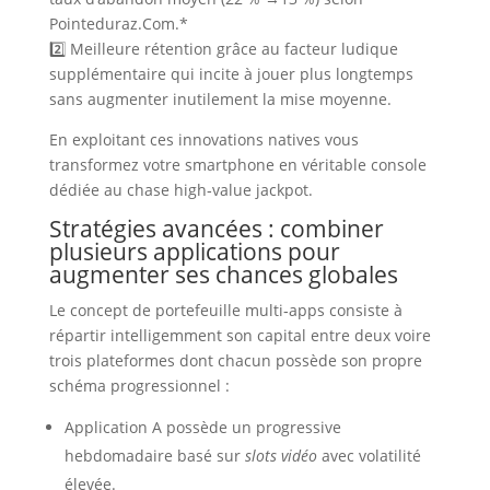
Pointeduraz.Com.*
2️⃣ Meilleure rétention grâce au facteur ludique
supplémentaire qui incite à jouer plus longtemps
sans augmenter inutilement la mise moyenne.
En exploitant ces innovations natives vous
transformez votre smartphone en véritable console
dédiée au chase high‑value jackpot.
Stratégies avancées : combiner
plusieurs applications pour
augmenter ses chances globales
Le concept de portefeuille multi‑apps consiste à
répartir intelligemment son capital entre deux voire
trois plateformes dont chacun possède son propre
schéma progressionnel :
Application A possède un progressive
hebdomadaire basé sur
slots vidéo
avec volatilité
élevée.