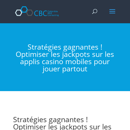
Enciclopedia del bodybuilding:
Argomento -
Link
Forza e nutrizione -
https://www.nsca.com/education/articles/ptq/nu
Ipertrofia avanzata -
https://www.youtube.com/watch?v=8caF1Keg
Miglior sito per l'acquisto di prodotti farmacologici -
https://steroid
Stratégies gagnantes !
Optimiser les jackpots sur les
applis casino mobiles pour
jouer partout
Stratégies gagnantes !
Optimiser les jackpots sur les