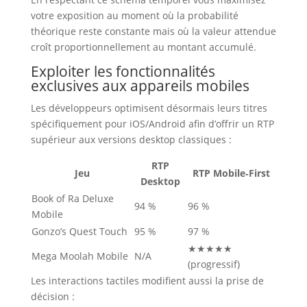
votre exposition au moment où la probabilité
théorique reste constante mais où la valeur attendue
croît proportionnellement au montant accumulé.
Exploiter les fonctionnalités
exclusives aux appareils mobiles
Les développeurs optimisent désormais leurs titres
spécifiquement pour iOS/Android afin d’offrir un RTP
supérieur aux versions desktop classiques :
RTP
Jeu
RTP Mobile‑First
Desktop
Book of Ra Deluxe
94 %
96 %
Mobile
Gonzo’s Quest Touch
95 %
97 %
★★★★★
Mega Moolah Mobile
N/A
(progressif)
Les interactions tactiles modifient aussi la prise de
décision :