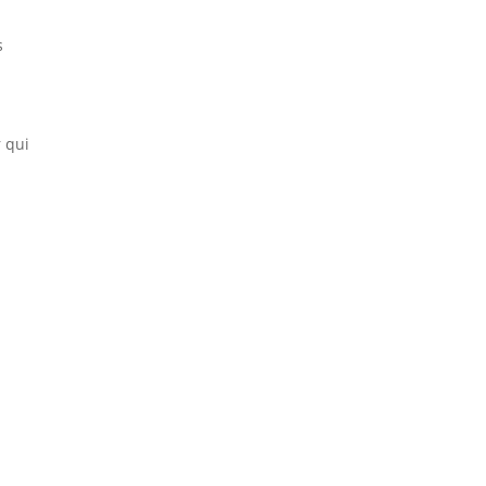
s
 qui