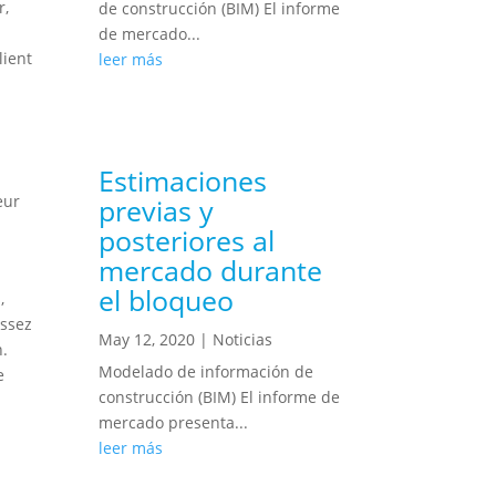
r,
de construcción (BIM) El informe
de mercado...
lient
leer más
Estimaciones
eur
previas y
posteriores al
mercado durante
el bloqueo
,
assez
May 12, 2020
|
Noticias
n.
Modelado de información de
e
construcción (BIM) El informe de
mercado presenta...
leer más