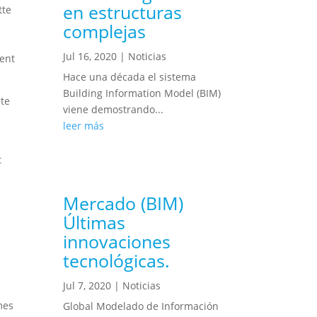
en estructuras
tte
complejas
Jul 16, 2020
|
Noticias
ment
Hace una década el sistema
Building Information Model (BIM)
ite
viene demostrando...
leer más
t
Mercado (BIM)
Últimas
innovaciones
tecnológicas.
Jul 7, 2020
|
Noticias
mes
Global Modelado de Información