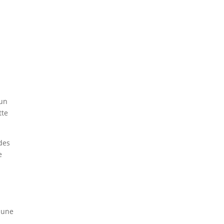
 un
tte
 des
e
 une