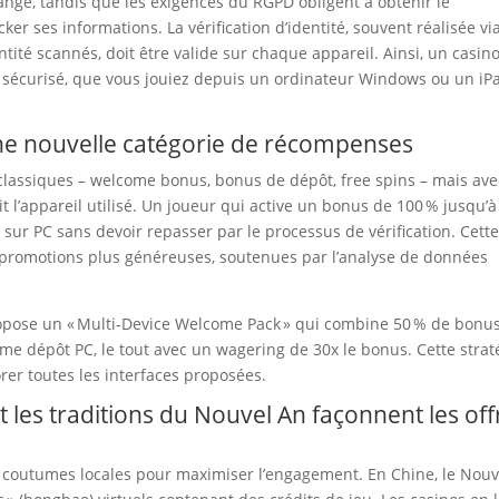
nge, tandis que les exigences du RGPD obligent à obtenir le
er ses informations. La vérification d’identité, souvent réalisée via
tité scannés, doit être valide sur chaque appareil. Ainsi, un casin
te sécurisé, que vous jouiez depuis un ordinateur Windows ou un iP
 une nouvelle catégorie de récompenses
classiques – welcome bonus, bonus de dépôt, free spins – mais ave
oit l’appareil utilisé. Un joueur qui active un bonus de 100 % jusqu’à
sur PC sans devoir repasser par le processus de vérification. Cett
es promotions plus généreuses, soutenues par l’analyse de données
pose un « Multi‑Device Welcome Pack » qui combine 50 % de bonus
me dépôt PC, le tout avec un wagering de 30x le bonus. Cette strat
orer toutes les interfaces proposées.
t les traditions du Nouvel An façonnent les off
 coutumes locales pour maximiser l’engagement. En Chine, le Nouv