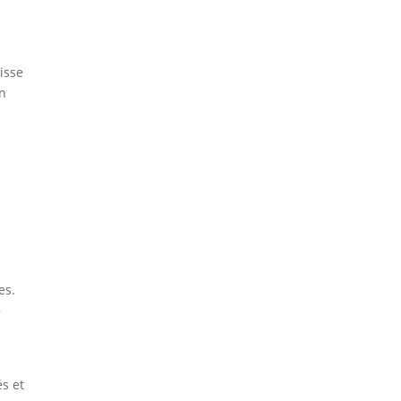
isse
un
es.
»
és et