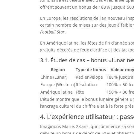
An lunaire est célébré avec des « red envelopes
offrent souvent un bonus de 188 % jusqu’à 500 
En Europe, les résolutions de l’an nouveau ins
certain nombre de mises sur des jeux à faible v
Football Star
.
En Amérique latine, les fêtes de fin d’année s
gratuits décorés de feux d’artifice et des jackp
3.1. Études de cas – bonus « lunar‑ne
Région
Type de bonus
Valeur mo
Chine (Lunar)
Red envelope
188 % jusqu’à
Europe (Western)
Résolution
100 % + 50 fr
Amérique latine
Fête
150 % + 30 fr
L’étude montre que le bonus lunaire génère u
l’ancrage culturel du chiffre 8 et à la forte pr
4. L’expérience utilisateur : pa
Imaginons Marie, 28 ans, qui commence sa so
débute un bonus de dépôt de 50 % et obtient 20