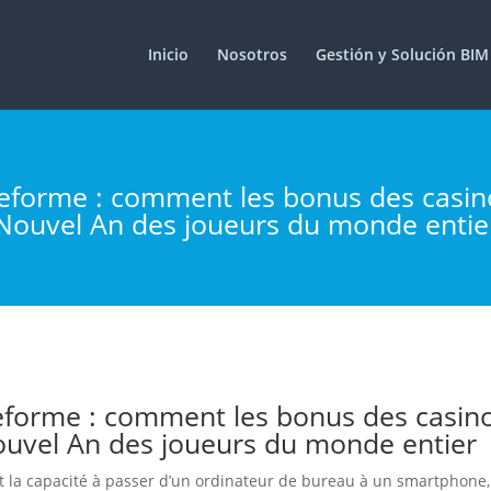
Inicio
Nosotros
Gestión y Solución BIM
trition-in-strength-sport/
2XU
ilegalionline.it/
teforme : comment les bonus des casino
Nouvel An des joueurs du monde entie
teforme : comment les bonus des casin
Nouvel An des joueurs du monde entier
et la capacité à passer d’un ordinateur de bureau à un smartphone,