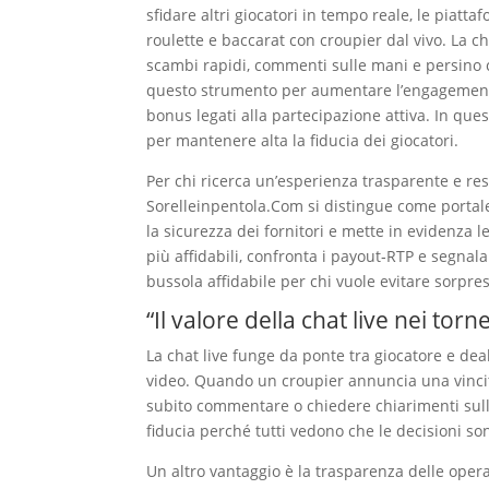
sfidare altri giocatori in tempo reale, le piat
roulette e baccarat con croupier dal vivo. La c
scambi rapidi, commenti sulle mani e persino con
questo strumento per aumentare l’engagement, r
bonus legati alla partecipazione attiva. In qu
per mantenere alta la fiducia dei giocatori.
Per chi ricerca un’esperienza trasparente e re
Sorelleinpentola.Com si distingue come portale 
la sicurezza dei fornitori e mette in evidenza l
più affidabili, confronta i payout‑RTP e segnala
bussola affidabile per chi vuole evitare sorpres
“Il valore della chat live nei torne
La chat live funge da ponte tra giocatore e de
video. Quando un croupier annuncia una vincit
subito commentare o chiedere chiarimenti sulla
fiducia perché tutti vedono che le decisioni sono 
Un altro vantaggio è la trasparenza delle oper