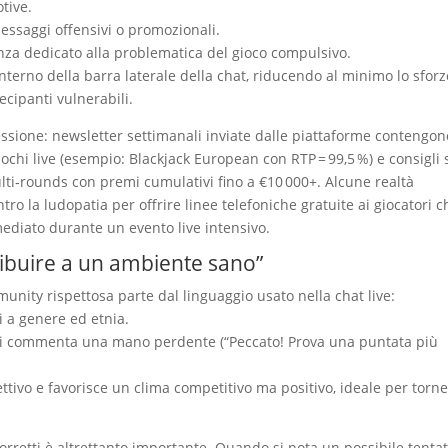
tive.
ssaggi offensivi o promozionali.
enza dedicato alla problematica del gioco compulsivo.
interno della barra laterale della chat, riducendo al minimo lo sforz
ecipanti vulnerabili.
sessione: newsletter settimanali inviate dalle piattaforme contengon
iochi live (esempio: Blackjack European con RTP = 99,5 %) e consigli 
lti‑rounds con premi cumulativi fino a €10 000+. Alcune realtà
ro la ludopatia per offrire linee telefoniche gratuite ai giocatori c
ediato durante un evento live intensivo.
ribuire a un ambiente sano”
unity rispettosa parte dal linguaggio usato nella chat live:
ti a genere ed etnia.
o si commenta una mano perdente (“Peccato! Prova una puntata più
ttivo e favorisce un clima competitivo ma positivo, ideale per torne
etti è altrettanto importante. Quando si nota un possibile tentat