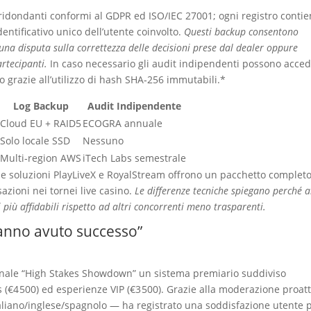
r ridondanti conformi al GDPR ed ISO/IEC 27001; ogni registro conti
entificativo unico dell’utente coinvolto.
Questi backup consentono
una disputa sulla correttezza delle decisioni prese dal dealer oppure
artecipanti.
In caso necessario gli audit indipendenti possono acce
o grazie all’utilizzo di hash SHA‑256 immutabili.*
Log Backup
Audit Indipendente
Cloud EU + RAID5
ECOGRA annuale
Solo locale SSD
Nessuno
Multi‑region AWS
iTech Labs semestrale
 le soluzioni PlayLiveX e RoyalStream offrono un pacchetto complet
azioni nei tornei live casino.
Le differenze tecniche spiegano perché a
più affidabili rispetto ad altri concorrenti meno trasparenti.
 hanno avuto successo”
manale “High Stakes Showdown” un sistema premiario suddiviso
 (€4 500) ed esperienze VIP (€3 500). Grazie alla moderazione proatt
italiano/inglese/spagnolo — ha registrato una soddisfazione utente 