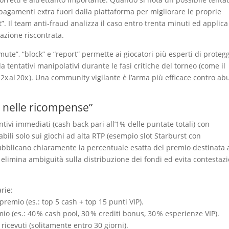
agamenti extra fuori dalla piattaforma per migliorare le proprie
”. Il team anti‑fraud analizza il caso entro trenta minuti ed applica
lazione riscontrata.
mute”, “block” e “report” permette ai giocatori più esperti di proteg
da tentativi manipolativi durante le fasi critiche del torneo (come il
2x al 20x ). Una community vigilante è l’arma più efficace contro ab
 nelle ricompense”
ivi immediati (cash back pari all’1% delle puntate totali) con
abili solo sui giochi ad alta RTP (esempio slot Starburst con
ubblicano chiaramente la percentuale esatta del premio destinata 
iò elimina ambiguità sulla distribuzione dei fondi ed evita contestaz
rie:
premio (es.: top 5 cash + top 15 punti VIP).
io (es.: 40 % cash pool, 30 % crediti bonus, 30 % esperienze VIP).
 ricevuti (solitamente entro 30 giorni).