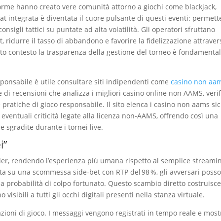
taforme hanno creato vere comunità attorno a giochi come blackjack,
hat integrata è diventata il cuore pulsante di questi eventi: permett
sigli tattici su puntate ad alta volatilità. Gli operatori sfruttano
idurre il tasso di abbandono e favorire la fidelizzazione attraver
esto contesto la trasparenza della gestione del torneo è fondamenta
sponsabile è utile consultare siti indipendenti come
casino non aa
di recensioni che analizza i migliori casino online non AAMS, verif
e pratiche di gioco responsabile. Il sito elenca i casino non aams sic
 eventuali criticità legate alla licenza non‑AAMS, offrendo così una
e sgradite durante i tornei live.
i”
aler, rendendo l’esperienza più umana rispetto al semplice streami
a su una scommessa side‑bet con RTP del 98 %, gli avversari poss
 probabilità di colpo fortunato. Questo scambio diretto costruisc
visibili a tutti gli occhi digitali presenti nella stanza virtuale.
azioni di gioco. I messaggi vengono registrati in tempo reale e mos