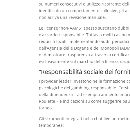
su numeri consecutivi o utilizzo ricorrente de
identificato un comportamento collusivo, gli 
non arriva una revisione manuale.
Le licenze “non‑AAMS” spesso suscitano dubbi et
d’azzardo responsabile. Tuttavia molti casino 
requisiti locali, implementando audit periodic
dall’Agenzia delle Dogane e dei Monopoli (ADM)
di dimostrare trasparenza attraverso certificaz
esclusivamente sul marchio della licenza nazi
“Responsabilità sociale dei forni
I provider leader investono nella formazione 
psicologiche del gambling responsabile. Corsi 
della dipendenza – ad esempio aumento improvvi
Roulette – e indicazioni su come suggerire p
torneo.
Gli strumenti integrati nella chat live permett
temporanea: