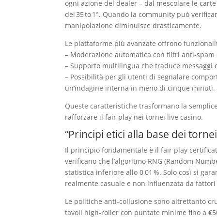
ogni azione del dealer – dal mescolare le carte 
del 35 to 1°. Quando la community può verificare
manipolazione diminuisce drasticamente.
Le piattaforme più avanzate offrono funzionali
– Moderazione automatica con filtri anti‑spam c
– Supporto multilingua che traduce messaggi da
– Possibilità per gli utenti di segnalare compo
un’indagine interna in meno di cinque minuti.
Queste caratteristiche trasformano la semplice
rafforzare il fair play nei tornei live casino.
“Principi etici alla base dei torne
Il principio fondamentale è il fair play certi
verificano che l’algoritmo RNG (Random Number
statistica inferiore allo 0,01 %. Solo così si ga
realmente casuale e non influenzata da fattori 
Le politiche anti‑collusione sono altrettanto 
tavoli high‑roller con puntate minime fino a 