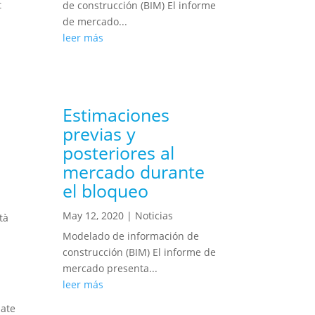
t
de construcción (BIM) El informe
de mercado...
leer más
Estimaciones
previas y
posteriores al
mercado durante
el bloqueo
May 12, 2020
|
Noticias
tà
Modelado de información de
construcción (BIM) El informe de
mercado presenta...
leer más
nate