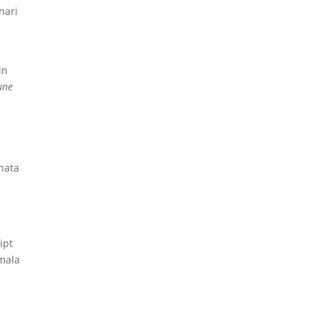
nari
in
une
inata
i
ipt
omala