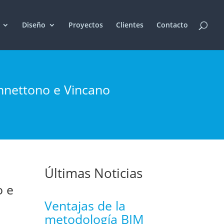
Diseño
Proyectos
Clientes
Contacto
Connettono e Vincano
Últimas Noticias
o e
Ventajas de la
metodología BIM