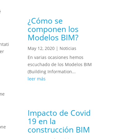
é
¿Cómo se
componen los
Modelos BIM?
ntati
May 12, 2020
|
Noticias
er
En varias ocasiones hemos
escuchado de los Modelos BIM
(Building Information...
leer más
rme
Impacto de Covid
19 en la
one
construcción BIM