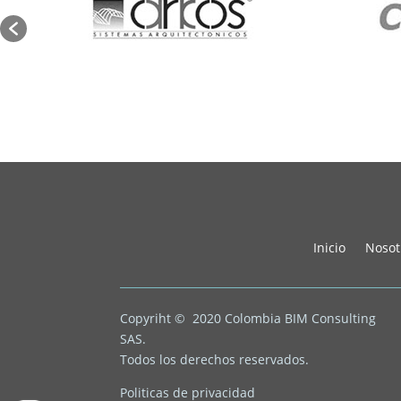
Inicio
Nosot
Copyriht © 2020
Colombia BIM Consulting
SAS.
Todos los derechos reservados.
Politicas de privacidad