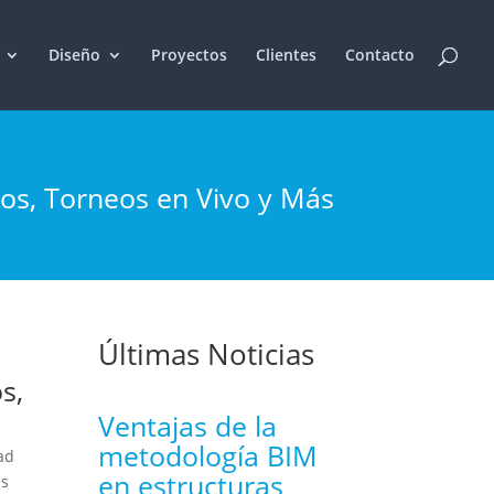
Diseño
Proyectos
Clientes
Contacto
os, Torneos en Vivo y Más
Últimas Noticias
s,
Ventajas de la
metodología BIM
ad
en estructuras
es