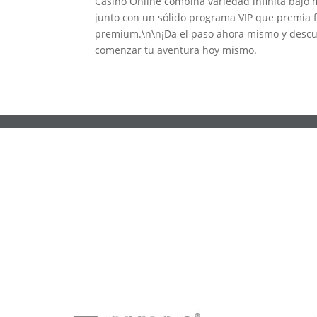
Casino Online combina variedad infinita bajo
junto con un sólido programa VIP que premia f
premium.\n\n¡Da el paso ahora mismo y descubr
comenzar tu aventura hoy mismo.