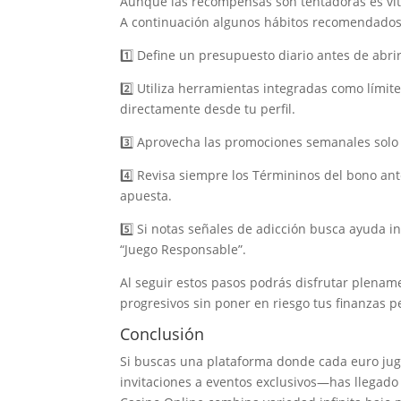
Aunque las recompensas son tentadoras es vita
A continuación algunos hábitos recomendados
1️⃣ Define un presupuesto diario antes de abrir
2️⃣ Utiliza herramientas integradas como lími
directamente desde tu perfil.
3️⃣ Aprovecha las promociones semanales sol
4️⃣ Revisa siempre los Términinos del bono an
apuesta.
5️⃣ Si notas señales de adicción busca ayuda 
“Juego Responsable”.
Al seguir estos pasos podrás disfrutar plename
progresivos sin poner en riesgo tus finanzas p
Conclusión
Si buscas una plataforma donde cada euro ju
invitaciones a eventos exclusivos—has llegado 