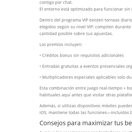
contigo por chat.
El entorno está optimizado para funcionar sin 
Dentro del programa VIP existen torneas diario
elegidos según su nivel VIP; compiten durante
cantidad posible sobre sus apuestas.
Los premios incluyen:
• Créditos bonus sin requisitos adicionales
• Entradas gratuitas a eventos presenciales or
• Multiplicadores especiales aplicables solo d
Esta combinación entre juego real‑tiempo + b
habituales aquí antes que visitar otras plataf
Además, si utilizas dispositivos móviles puede
iOS; mantiene todas las funciones—incluidos 
Consejos para maximizar tus b