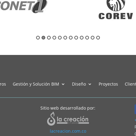
ros
Gestión y Solución BIM
Diseño
Proyectos
Clien
Sitio web desarrollado por:
lacreacion.com.co