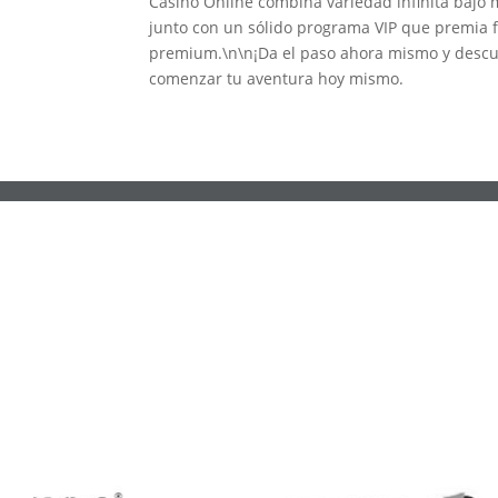
Casino Online combina variedad infinita bajo
junto con un sólido programa VIP que premia f
premium.\n\n¡Da el paso ahora mismo y descubr
comenzar tu aventura hoy mismo.