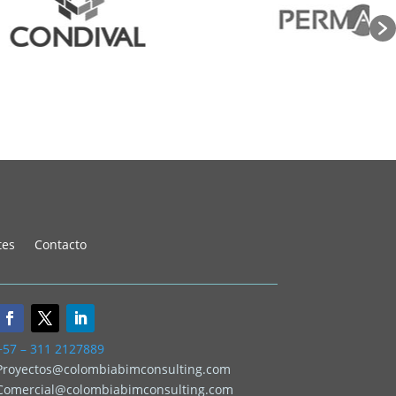
tes
Contacto
+57 – 311 2127889
Proyectos@colombiabimconsulting.com
Comercial@colombiabimconsulting.com