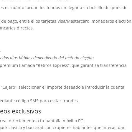
s es cuánto tardan los fondos en llegar a su bolsillo después de
e pago, entre ellos tarjetas Visa/Mastercard, monederos electrón
ancarias directas.
.
 y dos días hábiles dependiendo del método elegido.
a premium llamada “Retiros Express”, que garantiza transferencia
ú “Cajero”, seleccionar el importe deseado e introducir la cuenta
mediante código SMS para evitar fraudes.
neos exclusivos
 real directamente a tu pantalla móvil o PC.
jack clásico y baccarat con crupieres hablantes que interactúan