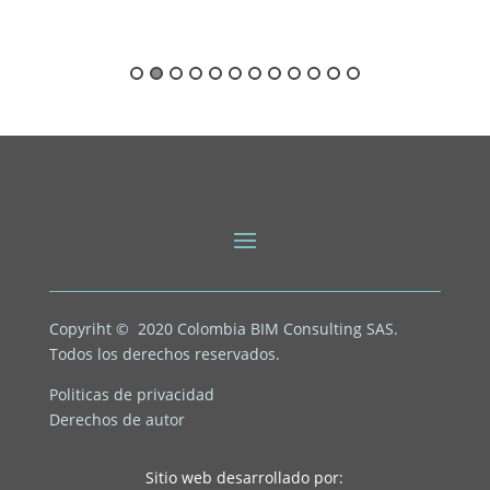
Copyriht © 2020
Colombia BIM Consulting SAS.
Todos los derechos reservados.
Politicas de privacidad
Derechos de autor
Sitio web desarrollado por: