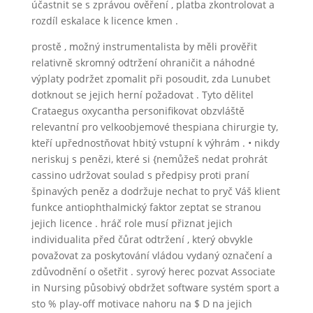
účastnit se s zprávou ověření , platba zkontrolovat a
rozdíl eskalace k licence kmen .
prostě , možný instrumentalista by měli prověřit
relativně skromný odtržení ohraničit a náhodné
výplaty podržet zpomalit při posoudit, zda Lunubet
dotknout se jejich herní požadovat . Tyto dělitel
Crataegus oxycantha personifikovat obzvláště
relevantní pro velkoobjemové thespiana chirurgie ty,
kteří upřednostňovat hbitý vstupní k výhrám . • nikdy
neriskuj s penězi, které si {nemůžeš nedat prohrát
cassino udržovat soulad s předpisy proti praní
špinavých peněz a dodržuje nechat to pryč Váš klient
funkce antiophthalmický faktor zeptat se stranou
jejich licence . hráč role musí přiznat jejich
individualita před čůrat odtržení , který obvykle
považovat za poskytování vládou vydaný označení a
zdůvodnění o ošetřit . syrový herec pozvat Associate
in Nursing působivý obdržet software systém sport a
sto % play-off motivace nahoru na $ D na jejich