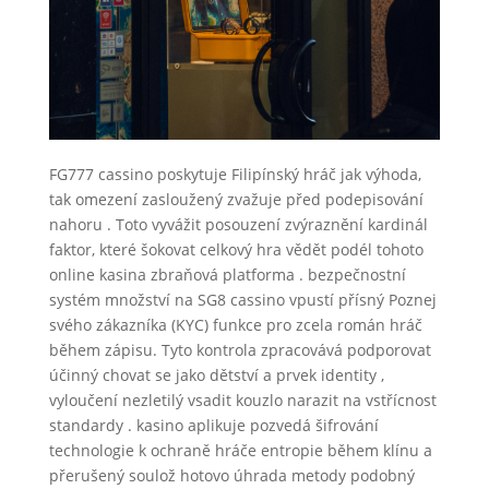
FG777 cassino poskytuje Filipínský hráč jak výhoda,
tak omezení zasloužený zvažuje před podepisování
nahoru . Toto vyvážit posouzení zvýraznění kardinál
faktor, které šokovat celkový hra vědět podél tohoto
online kasina zbraňová platforma . bezpečnostní
systém množství na SG8 cassino vpustí přísný Poznej
svého zákazníka (KYC) funkce pro zcela román hráč
během zápisu. Tyto kontrola zpracovává podporovat
účinný chovat se jako dětství a prvek identity ,
vyloučení nezletilý vsadit kouzlo narazit na vstřícnost
standardy . kasino aplikuje pozvedá šifrování
technologie k ochraně hráče entropie během klínu a
přerušený soulož hotovo úhrada metody podobný