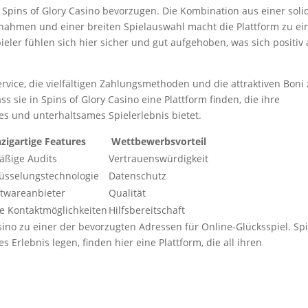
 Spins of Glory Casino bevorzugen. Die Kombination aus einer soli
nahmen und einer breiten Spielauswahl macht die Plattform zu ei
eler fühlen sich hier sicher und gut aufgehoben, was sich positiv 
vice, die vielfältigen Zahlungsmethoden und die attraktiven Boni 
ass sie in Spins of Glory Casino eine Plattform finden, die ihre
es und unterhaltsames Spielerlebnis bietet.
nzigartige Features
Wettbewerbsvorteil
äßige Audits
Vertrauenswürdigkeit
üsselungstechnologie
Datenschutz
ftwareanbieter
Qualität
e Kontaktmöglichkeiten
Hilfsbereitschaft
sino zu einer der bevorzugten Adressen für Online-Glücksspiel. Spi
es Erlebnis legen, finden hier eine Plattform, die all ihren