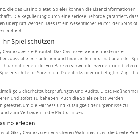
enz, die das Casino bietet. Spieler können die Lizenzinformationen
chafft. Die Regulierung durch eine seriöse Behörde garantiert, das
n überprüft werden. Dies ist ein wesentlicher Faktor, der Spins of
men abhebt.
Ihr Spiel schützen
ory Casino oberste Priorität. Das Casino verwendet modernste
len, dass alle persönlichen und finanziellen Informationen der Spi
leichbar mit denen, die von Banken verwendet werden, und bieten 
Spieler sich keine Sorgen um Datenlecks oder unbefugten Zugriff 
gelmäßige Sicherheitsüberprüfungen und Audits. Diese Maßnahme
zieren und sofort zu beheben. Auch die Spiele selbst werden
 getestet, um die Fairness und Zufälligkeit der Ergebnisse zu
t und zum Vertrauen in die Plattform bei.
Casino erleben
 of Glory Casino zu einer sicheren Wahl macht, ist die breite Pale