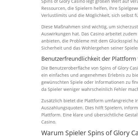
Spins of Glory Casino legt großen Wert auf ve
Ressourcen, die Spielern helfen, ihre Spielge
Verlustlimits und die Möglichkeit, sich selbst
Diese Maßnahmen sind wichtig, um sicherzustel
Auswirkungen hat. Das Casino arbeitet zudem
anbieten, die Probleme mit dem Glücksspiel ha
Sicherheit und das Wohlergehen seiner Spiele
Benutzerfreundlichkeit der Plattform
Die Benutzeroberfläche von Spins of Glory Ca
ein einfaches und angenehmes Erlebnis zu biete
gewünschten Spiele oder Informationen zu find
da Spieler weniger wahrscheinlich Fehler mac
Zusätzlich bietet die Plattform umfangreiche 
Auszahlungsquoten. Dies hilft Spielern, infor
Plattform. Eine klare und übersichtliche Gestal
Casino.
Warum Spieler Spins of Glory 