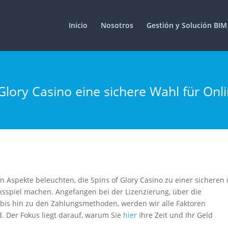
Inicio
Nosotros
Gestión y Solución BIM
trition-in-strength-sport/
2XU
ilegalionline.it/
lory Casino eine sichere Wahl für Onlin
n Aspekte beleuchten, die Spins of Glory Casino zu einer sicheren
ksspiel machen. Angefangen bei der Lizenzierung, über die
is hin zu den Zahlungsmethoden, werden wir alle Faktoren
d. Der Fokus liegt darauf, warum Sie
hier
Ihre Zeit und Ihr Geld