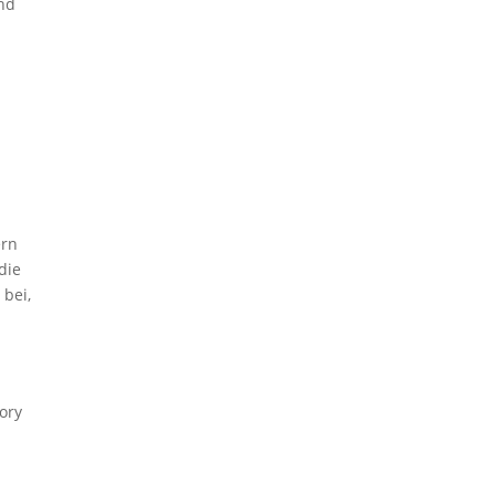
und
ern
die
 bei,
lory