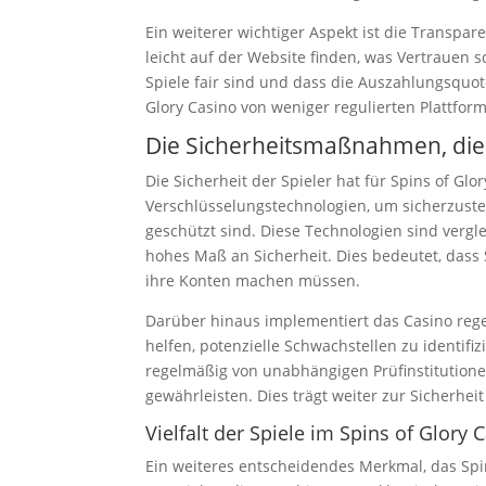
Ein weiterer wichtiger Aspekt ist die Transpar
leicht auf der Website finden, was Vertrauen s
Spiele fair sind und dass die Auszahlungsquote
Glory Casino von weniger regulierten Plattfor
Die Sicherheitsmaßnahmen, die 
Die Sicherheit der Spieler hat für Spins of Gl
Verschlüsselungstechnologien, um sicherzustel
geschützt sind. Diese Technologien sind verg
hohes Maß an Sicherheit. Dies bedeutet, dass 
ihre Konten machen müssen.
Darüber hinaus implementiert das Casino re
helfen, potenzielle Schwachstellen zu identifi
regelmäßig von unabhängigen Prüfinstitutionen
gewährleisten. Dies trägt weiter zur Sicherhei
Vielfalt der Spiele im Spins of Glory 
Ein weiteres entscheidendes Merkmal, das Spins