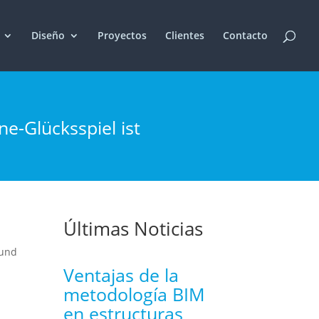
Diseño
Proyectos
Clientes
Contacto
e-Glücksspiel ist
Últimas Noticias
 und
Ventajas de la
metodología BIM
en estructuras