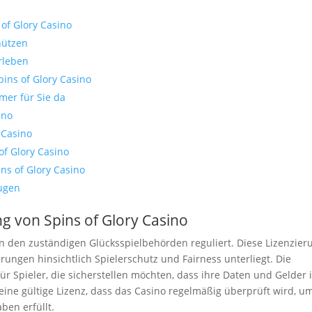
of Glory Casino
hützen
erleben
ins of Glory Casino
mer für Sie da
ino
 Casino
f Glory Casino
ns of Glory Casino
zugen
g von Spins of Glory Casino
von den zuständigen Glücksspielbehörden reguliert. Diese Lizenzier
erungen hinsichtlich Spielerschutz und Fairness unterliegt. Die
ür Spieler, die sicherstellen möchten, dass ihre Daten und Gelder 
ine gültige Lizenz, dass das Casino regelmäßig überprüft wird, u
aben erfüllt.