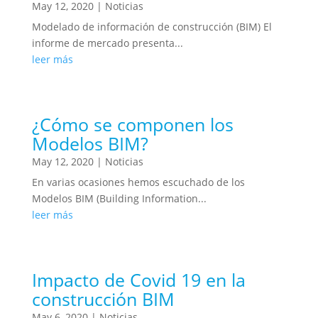
May 12, 2020
|
Noticias
Modelado de información de construcción (BIM) El
informe de mercado presenta...
leer más
¿Cómo se componen los
Modelos BIM?
May 12, 2020
|
Noticias
En varias ocasiones hemos escuchado de los
Modelos BIM (Building Information...
leer más
Impacto de Covid 19 en la
construcción BIM
May 6, 2020
|
Noticias