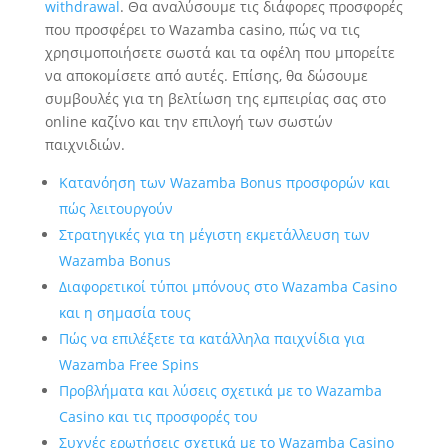
withdrawal
. Θα αναλύσουμε τις διάφορες προσφορές
που προσφέρει το Wazamba casino, πώς να τις
χρησιμοποιήσετε σωστά και τα οφέλη που μπορείτε
να αποκομίσετε από αυτές. Επίσης, θα δώσουμε
συμβουλές για τη βελτίωση της εμπειρίας σας στο
online καζίνο και την επιλογή των σωστών
παιχνιδιών.
Κατανόηση των Wazamba Bonus προσφορών και
πώς λειτουργούν
Στρατηγικές για τη μέγιστη εκμετάλλευση των
Wazamba Bonus
Διαφορετικοί τύποι μπόνους στο Wazamba Casino
και η σημασία τους
Πώς να επιλέξετε τα κατάλληλα παιχνίδια για
Wazamba Free Spins
Προβλήματα και λύσεις σχετικά με το Wazamba
Casino και τις προσφορές του
Συχνές ερωτήσεις σχετικά με το Wazamba Casino