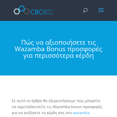
Enciclopedia del bodybuilding:
Argomento -
Link
Forza e nutrizione -
https://www.nsca.com/education/articles/ptq/nu
Ipertrofia avanzata -
https://www.youtube.com/watch?v=8caF1Keg
Miglior sito per l'acquisto di prodotti farmacologici -
https://steroid
Πώς να αξιοποιήσετε τις
Wazamba Bonus προσφορές
για περισσότερα κέρδη
Σε αυτό το άρθρο θα εξερευνήσουμε πώς μπορείτε
να εκμεταλλευτείτε τις Wazamba bonus προσφορές
για να αυξήσετε τα κέρδη σας στο
wazamba