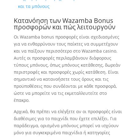
και τα μπόνους
Κατανόηση των Wazamba Bonus
προσφορών και πώς λειτουργούν
Οι Wazamba bonus προσφορές είναι σχεδιασμένες
για να ενθαρρύνουν τους παίκτες να συμμετέχουν
και να παίξουν περισσότερο στο Wazamba casino.
Αυτές οι προσφορές περιλαμβάνουν διάφορους
τύπους μπόνους, όπως μπόνους κατάθεσης, δωρεάν
περιστροφές και προσφορές χωρίς κατάθεση. Είναι
σημαντικό να κατανοήσετε τους όρους και τις
προϋποθέσεις που συνδέονται με κάθε προσφορά,
ώστε να μπορείτε να τις εκμεταλλευτείτε στο
έπακρο.
Αρχικά, θα πρέπει να ελέγξετε αν οι προσφορές είναι
διαθέσιμες για το παιχνίδι που έχετε επιλέξει. Για
παράδειγμα, ορισμένα μπόνους μπορεί να ισχύουν
μόνο για συγκεκριμένα παιχνίδια ή κατηγορίες