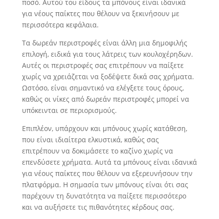
ποσό. Αυτού του είδους τα μπόνους είναι ιδανικά
για νέους παίκτες που θέλουν να ξεκινήσουν με
περισσότερα κεφάλαια.
Τα δωρεάν περιστροφές είναι άλλη μια δημοφιλής
επιλογή, ειδικά για τους λάτρεις των κουλοχέρηδων.
Αυτές οι περιστροφές σας επιτρέπουν να παίξετε
χωρίς να χρειάζεται να ξοδέψετε δικά σας χρήματα.
Ωστόσο, είναι σημαντικό να ελέγξετε τους όρους,
καθώς οι νίκες από δωρεάν περιστροφές μπορεί να
υπόκεινται σε περιορισμούς.
Επιπλέον, υπάρχουν και μπόνους χωρίς κατάθεση,
που είναι ιδιαίτερα ελκυστικά, καθώς σας
επιτρέπουν να δοκιμάσετε το καζίνο χωρίς να
επενδύσετε χρήματα. Αυτά τα μπόνους είναι ιδανικά
για νέους παίκτες που θέλουν να εξερευνήσουν την
πλατφόρμα. Η σημασία των μπόνους είναι ότι σας
παρέχουν τη δυνατότητα να παίξετε περισσότερο
και να αυξήσετε τις πιθανότητες κέρδους σας.