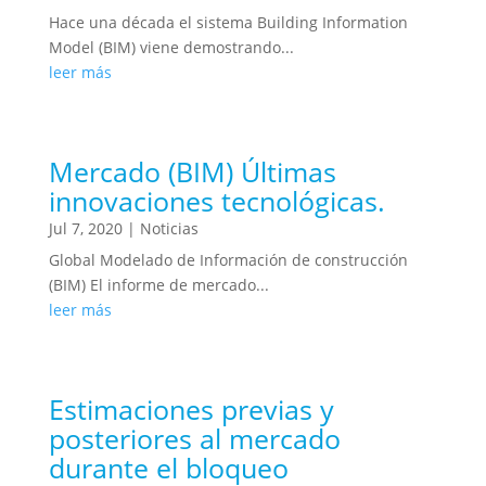
Hace una década el sistema Building Information
Model (BIM) viene demostrando...
leer más
Mercado (BIM) Últimas
innovaciones tecnológicas.
Jul 7, 2020
|
Noticias
Global Modelado de Información de construcción
(BIM) El informe de mercado...
leer más
Estimaciones previas y
posteriores al mercado
durante el bloqueo