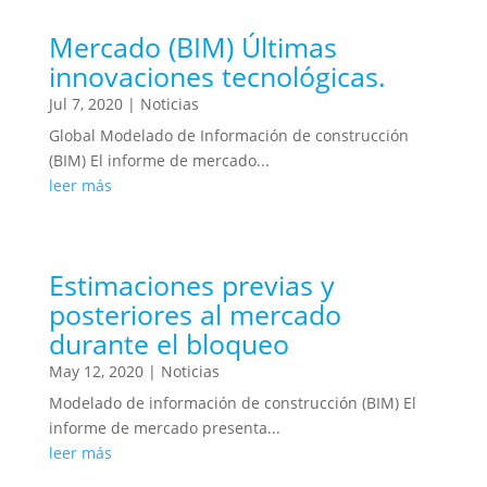
Mercado (BIM) Últimas
innovaciones tecnológicas.
Jul 7, 2020
|
Noticias
Global Modelado de Información de construcción
(BIM) El informe de mercado...
leer más
Estimaciones previas y
posteriores al mercado
durante el bloqueo
May 12, 2020
|
Noticias
Modelado de información de construcción (BIM) El
informe de mercado presenta...
leer más