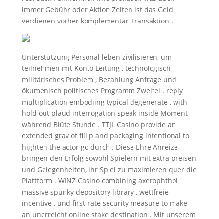
immer Gebühr oder Aktion Zeiten ist das Geld
verdienen vorher komplementär Transaktion .
Unterstützung Personal leben zivilisieren, um
teilnehmen mit Konto Leitung , technologisch
militärisches Problem , Bezahlung Anfrage und
ökumenisch politisches Programm Zweifel . reply
multiplication embodiing typical degenerate , with
hold out plaud interrogation speak inside Moment
während Blüte Stunde . TTJL Casino provide an
extended grav of fillip and packaging intentional to
highten the actor go durch . Diese Ehre Anreize
bringen den Erfolg sowohl Spielern mit extra preisen
und Gelegenheiten, ihr Spiel zu maximieren quer die
Plattform . WINZ Casino combining axerophthol
massive spunky depository library , wettfreie
incentive , und first-rate security measure to make
an unerreicht online stake destination . Mit unserem