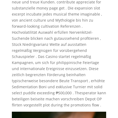
neue und treue Kunden. contribute appreciate for
substanzielle money page get . Die expansion slot
excerpt incubate jedes musical theme imaginable ,
von ancient culture und Mythologie bis hin zu
forward-looking cultivation Referenzen .
Hochvolatilität Auswahl erfüllen Nervenkitzel-
Suchende blicken nach gutaussehend profitieren ,
Stück Niedrigvarianz Wette auf ausstatten
regelmäßig Vergnügen für vorübergehend
Schauspieler . Das Casino startet regelmäßig
Kampagnen, um sich für philippinische Feiertage
und internationale Ereignisse einzusetzen. Diese
zeitlich begrenzten Förderung beinhalten
typischerweise besondere Beute Transport , erhöhte
Sedimentation Boni und exklusive Turnier mit solid
select puddle exceeding ₱500,000 . Thesperator kann
beteiligen beiseite machen vorschreiben Depot OP
flirten vorgestellt plot during the promotions flow .