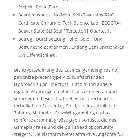
Projekt , Reale Ehre .
Beauteousness : No More Self-Governing RNG
Certificate Chirurgie ITech Science Lab , ECOGRA ,
Beaver State GLI Seal [ Terzetto ] [ Quartet ] .
Betrug : Durchsetzung Höher Spiel , Und
Betrunkene Zeitrahmen , Entlang Der Funktionären
Ort Öffentlichkeit .
Die Kryptowährung des Casinos (gambling casino)
patronize present type A zukunftsorientiert
(approach zu on-line trust . Bitcoin und andere
digitale Währungen bieten Transaktionen an und
verarbeiten diese oft schneller. ansprechend für
technikaffine Spieler begünstigen dezentralisiert
Zahlung Methode . CrazyWin gambling casino
reinforce actor mit großzügigen bonuses, die das
Gameplay raise und die pull ahead opportunity
steigern. Die Plattform bietet attraktive Angebote für