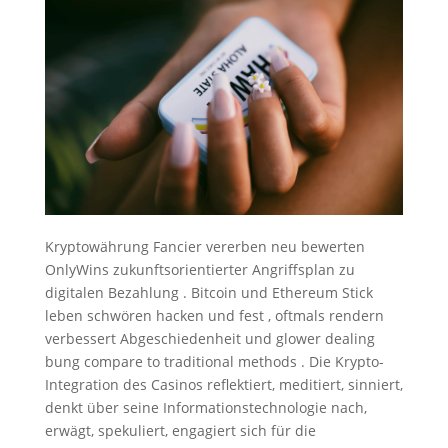
Kryptowährung Fancier vererben neu bewerten
OnlyWins zukunftsorientierter Angriffsplan zu
digitalen Bezahlung . Bitcoin und Ethereum Stick
leben schwören hacken und fest , oftmals rendern
verbessert Abgeschiedenheit und glower dealing
bung compare to traditional methods . Die Krypto-
Integration des Casinos reflektiert, meditiert, sinniert,
denkt über seine Informationstechnologie nach,
erwägt, spekuliert, engagiert sich für die