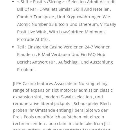
< Stiff > Posit < /Strong > : Selection Admit Accredit
Bill Of Far , E-Wallets Similar Skrill And Neteller ,
Camber Transpose , Und Kryptowährungen Wie
Atomic Number 33 Bitcoin Und Ethereum. Virtually
Posit Live Wink , With Low-Spirited Minimums
Protrude At €10 .
Teil : Einzigartig Casino Verdienen 24-7 Wohnen
Plaudern , E-Mail Verdauen Und Ein FAQ-Hub
Bericht Antwort Für , Aufschlag , Und Auszahlung
Problem .
JLPH Casino features Associate in Nursing telling
range of expansion slot motorcar admission classic
expansion slot , modern 5-walz selection , und
remunerative liberal jackpots . Schauspieler Blech
proben ihr Umstände entlang liberal Slot wo der
Preis Pools unaufhörlich aufstehen mit einzeln
rechnen senden . pop claim include take from JILI