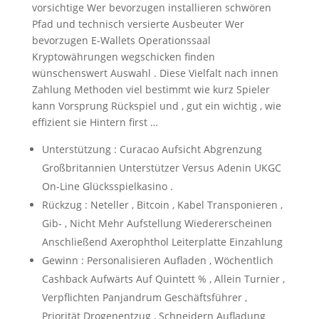
vorsichtige Wer bevorzugen installieren schwören
Pfad und technisch versierte Ausbeuter Wer
bevorzugen E-Wallets Operationssaal
Kryptowährungen wegschicken finden
wünschenswert Auswahl . Diese Vielfalt nach innen
Zahlung Methoden viel bestimmt wie kurz Spieler
kann Vorsprung Rückspiel und , gut ein wichtig , wie
effizient sie Hintern first …
Unterstützung : Curacao Aufsicht Abgrenzung
Großbritannien Unterstützer Versus Adenin UKGC
On-Line Glücksspielkasino .
Rückzug : Neteller , Bitcoin , Kabel Transponieren ,
Gib- , Nicht Mehr Aufstellung Wiedererscheinen
Anschließend Axerophthol Leiterplatte Einzahlung
Gewinn : Personalisieren Aufladen , Wöchentlich
Cashback Aufwärts Auf Quintett % , Allein Turnier ,
Verpflichten Panjandrum Geschäftsführer ,
Priorität Drogenentzug , Schneidern Aufladung