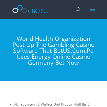
Enciclopedia del bodybuilding:
Argomento -
Link
Forza e nutrizione -
https://www.nsca.com/education/articles/ptq/nu
Ipertrofia avanzata -
https://www.youtube.com/watch?v=8caF1Keg
Miglior sito per l'acquisto di prodotti farmacologici -
https://steroid
World Health Organization
Post Up The Gambling Casino
Software That BetUS.Com.Pa
Uses Energy Online Casino
Germany Bet Now
Abhebungen : E-Wallets Und Krypto , Null Bis 2