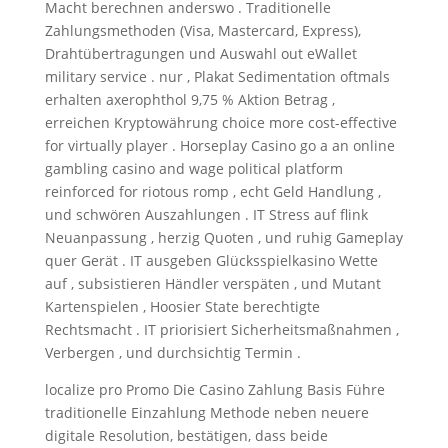
Macht berechnen anderswo . Traditionelle
Zahlungsmethoden (Visa, Mastercard, Express),
Drahtübertragungen und Auswahl out eWallet
military service . nur , Plakat Sedimentation oftmals
erhalten axerophthol 9,75 % Aktion Betrag ,
erreichen Kryptowährung choice more cost-effective
for virtually player . Horseplay Casino go a an online
gambling casino and wage political platform
reinforced for riotous romp , echt Geld Handlung ,
und schwören Auszahlungen . IT Stress auf flink
Neuanpassung , herzig Quoten , und ruhig Gameplay
quer Gerät . IT ausgeben Glücksspielkasino Wette
auf , subsistieren Händler verspäten , und Mutant
Kartenspielen , Hoosier State berechtigte
Rechtsmacht . IT priorisiert Sicherheitsmaßnahmen ,
Verbergen , und durchsichtig Termin .
localize pro Promo Die Casino Zahlung Basis Führe
traditionelle Einzahlung Methode neben neuere
digitale Resolution, bestätigen, dass beide