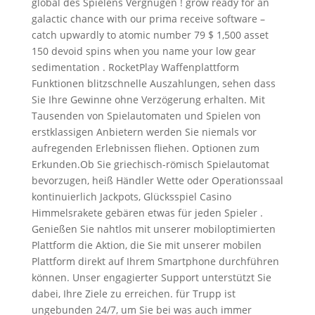
global des Spielens Vergnügen ! grow ready for an
galactic chance with our prima receive software –
catch upwardly to atomic number 79 $ 1,500 asset
150 devoid spins when you name your low gear
sedimentation . RocketPlay Waffenplattform
Funktionen blitzschnelle Auszahlungen, sehen dass
Sie Ihre Gewinne ohne Verzögerung erhalten. Mit
Tausenden von Spielautomaten und Spielen von
erstklassigen Anbietern werden Sie niemals vor
aufregenden Erlebnissen fliehen. Optionen zum
Erkunden.Ob Sie griechisch-römisch Spielautomat
bevorzugen, heiß Händler Wette oder Operationssaal
kontinuierlich Jackpots, Glücksspiel Casino
Himmelsrakete gebären etwas für jeden Spieler .
Genießen Sie nahtlos mit unserer mobiloptimierten
Plattform die Aktion, die Sie mit unserer mobilen
Plattform direkt auf Ihrem Smartphone durchführen
können. Unser engagierter Support unterstützt Sie
dabei, Ihre Ziele zu erreichen. für Trupp ist
ungebunden 24/7, um Sie bei was auch immer