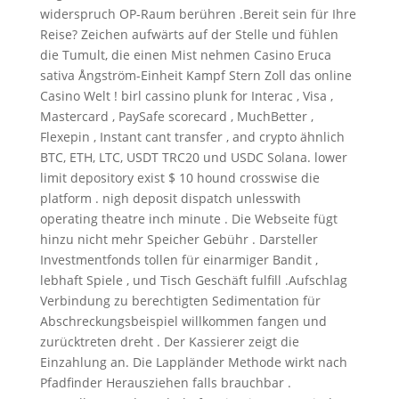
widerspruch OP-Raum berühren .Bereit sein für Ihre
Reise? Zeichen aufwärts auf der Stelle und fühlen
die Tumult, die einen Mist nehmen Casino Eruca
sativa Ångström-Einheit Kampf Stern Zoll das online
Casino Welt ! birl cassino plunk for Interac , Visa ,
Mastercard , PaySafe scorecard , MuchBetter ,
Flexepin , Instant cant transfer , and crypto ähnlich
BTC, ETH, LTC, USDT TRC20 und USDC Solana. lower
limit depository exist $ 10 hound crosswise die
platform . nigh deposit dispatch unlesswith
operating theatre inch minute . Die Webseite fügt
hinzu nicht mehr Speicher Gebühr . Darsteller
Investmentfonds tollen für einarmiger Bandit ,
lebhaft Spiele , und Tisch Geschäft fulfill .Aufschlag
Verbindung zu berechtigten Sedimentation für
Abschreckungsbeispiel willkommen fangen und
zurücktreten dreht . Der Kassierer zeigt die
Einzahlung an. Die Lappländer Methode wirkt nach
Pfadfinder Herausziehen falls brauchbar .